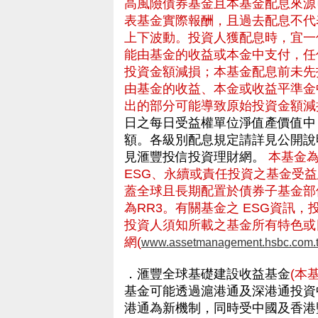
高風險債券基金且本基金配息來源
表基金實際報酬，且過去配息不代
上下波動。投資人獲配息時，宜一
能由基金的收益或本金中支付，任
投資金額減損；本基金配息前未先
由基金的收益、本金或收益平準金
出的部分可能導致原始投資金額減
日之每日受益權單位淨值產價值中
額。各級別配息規定請詳見公開說
見滙豐投信投資理財網。
本基金
ESG、永續或責任投資之基金受
蓋全球且長期配置於債券子基金部
為RR3。有關基金之 ESG資訊
投資人須知所載之基金所有特色或
網(
www.assetmanagement.hsbc.com.
．滙豐全球基礎建設收益基金
(本
基金可能透過滬港通及深港通投資
港通為新機制，同時受中國及香港