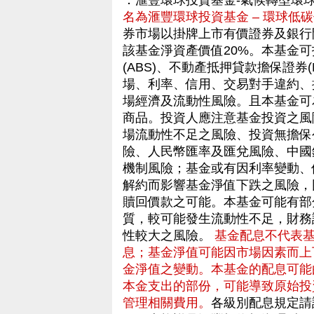
．滙豐環球投資基金-氣候轉型環
名為滙豐環球投資基金 – 環球低碳
券市場以掛牌上市有價證券及銀行
該基金淨資產價值20%。本基金
(ABS)、不動產抵押貸款擔保證券
場、利率、信用、交易對手違約、
場經濟及流動性風險。且本基金可
商品。投資人應注意基金投資之風
場流動性不足之風險、投資無擔保
險、人民幣匯率及匯兌風險、中國
機制風險；基金或有因利率變動、
解約而影響基金淨值下跌之風險，
贖回價款之可能。本基金可能有部
質，較可能發生流動性不足，財務
性較大之風險。
基金配息不代表
息；基金淨值可能因市場因素而上
金淨值之變動。本基金的配息可能
本金支出的部份，可能導致原始投
管理相關費用。
各級別配息規定請