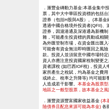
．滙豐金磚動力基金:本基金集中
票，其中大中華區投資標的包括台
證券（包括H股與A股）。(本基金
透過中國合格境外投資者(QFII
證券，因滬港通及深港通為新機制
雜，可能產生投資標的異動或相關
為外匯管制市場，在資金匯出匯入
可能會有資金無法即時匯回之風險
款。投資人並須留意中國巿場特定
資人亦應注意投資國家稅制變更之
資者課稅 (如巴西IOF稅)，投
家所產生之稅賦，均為基金之費用
或終止、稅率之升降等) 均可能
人造成若干影響。
本基金為股票型
地區之一般型股票，故本基金之風
．滙豐資源豐富國家收益基金
(
險債券且配息來源可能為本金)
各