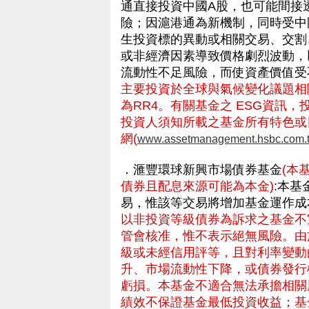
通直接投資中國A股，也可能間接
險；因滬港通為新機制，同時受中
生投資標的異動或相關交易、交割
或非經濟因素導致價格劇烈波動，
流動性不足風險，而使資產價值
主要投資於全球與氣候變化議題相
為RR4。有關基金之 ESG資訊
投資人須知所載之基金所有特色或
網(
www.assetmanagement.hsbc.com.
．滙豐環球新興市場債券基金
(本
債券且配息來源可能為本金)
:本
易，惟該等交易將增加基金運作成
以非投資等級債券為訴求之基金不
管會核准，惟不表示絕無風險。由
級或未經信用評等，且對利率變動
升、市場流動性下降，或債券發行
虧損。本基金不適合無法承擔相關
績效不保證基金最低投資收益；基