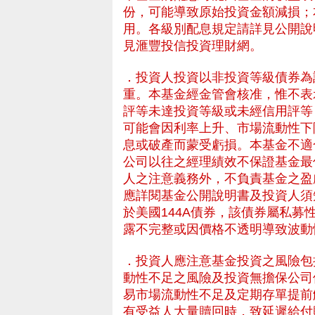
份，可能導致原始投資金額減損；
用。各級別配息規定請詳見公開說
見滙豐投信投資理財網。
．投資人投資以非投資等級債券為
重。本基金經金管會核准，惟不表
評等未達投資等級或未經信用評等
可能會因利率上升、市場流動性下
息或破產而蒙受虧損。本基金不適
公司以往之經理績效不保證基金最
人之注意義務外，不負責基金之盈
應詳閱基金公開說明書及投資人須
於美國144A債券，該債券屬私
露不完整或因價格不透明導致波動
- HSBC 滙豐投資理
．投資人應注意基金投資之風險包
動性不足之風險及投資無擔保公司
易市場流動性不足及定期存單提前
有受益人大量贖回時，致延遲給付