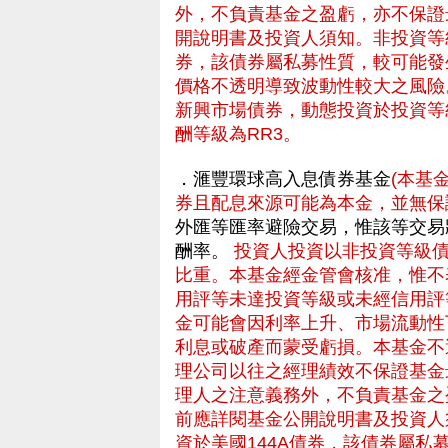
外，不負責基金之盈虧，亦不保證
開說明書及投資人須知。非投資等
券，該債券屬私募性質，較可能發
價格不透明導致波動性較大之風險
新興市場債券，動態投資於投資等
酬等級為RR3。
．滙豐環球高入息債券基金
(本基
券且配息來源可能為本金，並無保
外匯等匯率避險交易，惟該等交易
酬率。
投資人投資以非投資等級
比重。本基金經金管會核准，惟不
用評等未達投資等級或未經信用評
金可能會因利率上升、市場流動性
利息或破產而蒙受虧損。本基金不
理公司以往之經理績效不保證基金
理人之注意義務外，不負責基金之
前應詳閱基金公開說明書及投資人
資於美國144A債券，該債券屬