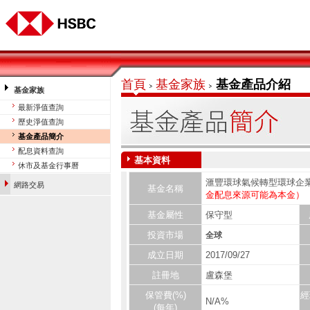
首頁
基金家族
基金產品介紹
基金家族
最新淨值查詢
歷史淨值查詢
基金產品簡介
配息資料查詢
基本資料
基金平台投資理財網
休市及基金行事曆
滙豐環球氣候轉型環球企業
網路交易
基金名稱
金配息來源可能為本金）
基金屬性
保守型
投資市場
全球
成立日期
2017/09/27
註冊地
盧森堡
保管費(%)
經
N/A%
(每年)