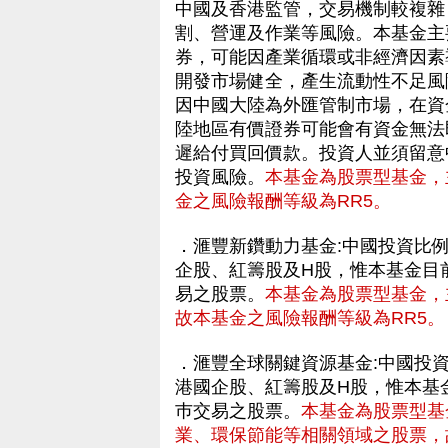
中國及香港監管，交易機制較複雜
割、營運及作業等風險。本基金主
券，可能因產業循環或非經濟因素
開發市場健全，產生流動性不足風
因中國大陸為外匯管制市場，在資
陸地區有價證券可能會有資金無法
遲給付買回價款。投資人並須留意
投資風險。
本基金為股票型基金，
金之風險報酬等級為RR5。
．滙豐新鑽動力基金:中國投資比
企股、紅籌股及H股，惟本基金目
易之股票。
本基金為股票型基金，
故本基金之風險報酬等級為RR5。
．滙豐全球關鍵資源基金:中國投
港國企股、紅籌股及H股，惟本基
巿交易之股票。
本基金為股票型基
業、環保節能等相關領域之股票，