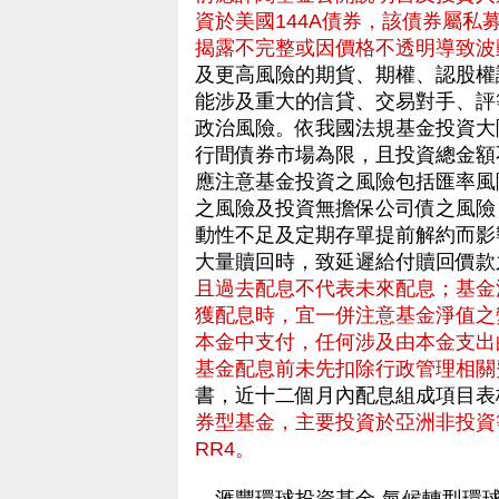
資於美國144A債券，該債券屬
揭露不完整或因價格不透明導致波
及更高風險的期貨、期權、認股權
能涉及重大的信貸、交易對手、評
政治風險。依我國法規基金投資大
行間債券市場為限，且投資總金額
應注意基金投資之風險包括匯率風
之風險及投資無擔保公司債之風險
動性不足及定期存單提前解約而影
大量贖回時，致延遲給付贖回價
且過去配息不代表未來配息；基金
獲配息時，宜一併注意基金淨值之
本金中支付，任何涉及由本金支出
基金配息前未先扣除行政管理相關
書，近十二個月內配息組成項目表
券型基金，主要投資於亞洲非投資
RR4。