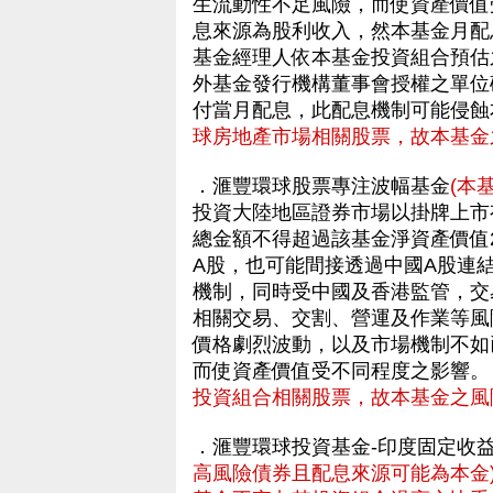
生流動性不足風險，而使資產價值
息來源為股利收入，然本基金月配息
基金經理人依本基金投資組合預估
外基金發行機構董事會授權之單位
付當月配息，此配息機制可能侵
球房地產市場相關股票，故本基金
．滙豐環球股票專注波幅基金
(本
投資大陸地區證券市場以掛牌上市
總金額不得超過該基金淨資產價值
A股，也可能間接透過中國A股連
機制，同時受中國及香港監管，交
相關交易、交割、營運及作業等風
價格劇烈波動，以及市場機制不如
而使資產價值受不同程度之影響
投資組合相關股票，故本基金之風
．滙豐環球投資基金-印度固定收
高風險債券且配息來源可能為本金