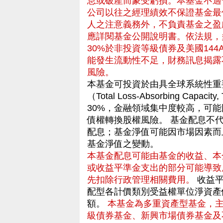
息或破產而蒙受虧損。本基金不適
公司以往之經理績效不保證基金最
人之注意義務外，不負責基金之盈
應詳閱基金公開說明書。依法規，
30%於非投資等級債券及美國144
能發生流動性不足，財務訊息揭露
風險。
本基金可投資於由具全球系統性重
（Total Loss-Absorbing C
30%，金融領域集中度較高，可
債權轉換股權風險。 基金配息不
配息；基金淨值可能因市場因素而
基金淨值之變動。
本基金配息可能由基金的收益、本
或收益平準金支出的部分可能導致
先扣除行政管理相關費用。
收益平
配型各計價類別受益權單位淨資產
額。
本基金為多重資產型基金，
級債券基金、新興市場債券基金及