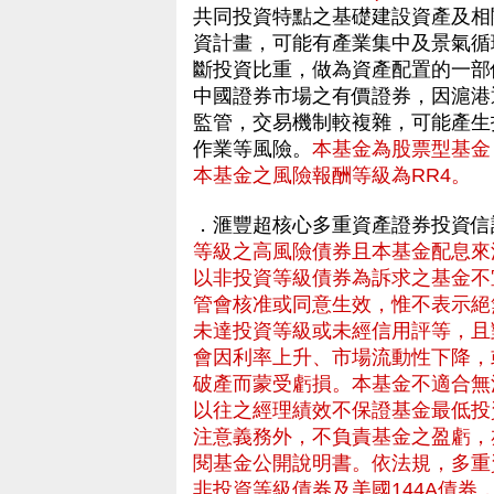
共同投資特點之基礎建設資產及相關
資計畫，可能有產業集中及景氣循
斷投資比重，做為資產配置的一部
中國證券市場之有價證券，因滬港
監管，交易機制較複雜，可能產生
作業等風險。
本基金為股票型基金
本基金之風險報酬等級為RR4。
．滙豐超核心多重資產證券投資信
等級之高風險債券且本基金配息來
以非投資等級債券為訴求之基金不
管會核准或同意生效，惟不表示絕
未達投資等級或未經信用評等，且
會因利率上升、市場流動性下降，
破產而蒙受虧損。本基金不適合無
以往之經理績效不保證基金最低投
注意義務外，不負責基金之盈虧，
閱基金公開說明書。依法規，多重
非投資等級債券及美國144A債券