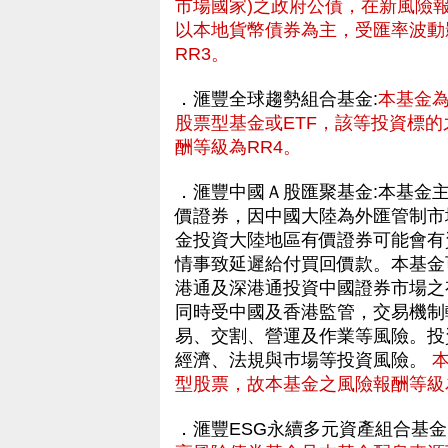
市場國家)之政府公債，在新風險
以本地貨幣債券為主，受匯率波動
RR3。
．滙豐全球趨勢組合基金:
本基金
股票型基金或ETF，該等投資標的
酬等級為RR4。
．滙豐中國Ａ股匯聚基金:本基金
價證券，因中國大陸為外匯管制市
金投資大陸地區有價證券可能會有
情事致延遲給付買回價款。本基金可
港通及深港通投資中國證券市場之
同時受中國及香港監管，交易機制
易、交割、營運及作業等風險。投
經濟、法規與巿場等投資風險。
型股票，故本基金之風險報酬等級
．滙豐ESG永續多元資產組合基金