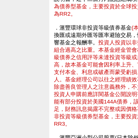
為債券型基金，主要投資於全球投
為RR2。
．滙豐環球非投資等級債券基金
(
換匯或遠期外匯等匯率避險交易，
響基金之報酬率。
投資人投資以非
組合過高之比重。本基金經金管會
級債券之信用評等未達投資等級或
高，故本基金可能會因利率上升、
支付本金、利息或破產而蒙受虧損
人。基金經理公司以往之經理績效
除盡善良管理人之注意義務外，不
投資人申購前應詳閱基金公開說明
能有部分投資於美國144A債券
足，財務訊息揭露不完整或因價格
非投資等級債券型基金，主要投資
RR3。
．滙豐亞洲小型公司股票(日本除外