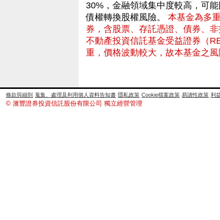
30%，金融領域集中度較高，可
債權轉換股權風險。
本基金為多
券，含股票、存託憑證、債券、非
不動產投資信託基金受益證券（RE
重，價格波動較大，故本基金之風
條款與細則
蒐集、處理及利用個人資料告知書
隱私政策
Cookie檔案政策
易讀性政策
利
© 滙豐證券投資信託股份有限公司 獨立經營管理