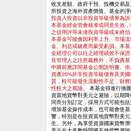
收支差額、政府干預、投機交易及
所投資之海外資產價值、基金的淨
投資人投資以非投資等級債券為訴
本基金經金管會核准或同意生效，
之信用評等未達投資等級或未經信
本基金可能會因利率上升、市場流
金、利息或破產而蒙受虧損。本基
金經理公司以往之經理績效不保證
良管理人之注意義務外，不負責基
申購前應詳閱基金公開說明書。依
資產20%於非投資等級債券及美國Rul
質，較可能發生流動性不足，財務
性較大之風險。
本基金得進行換匯
資當地貨幣對美元之避險，以期降
同而分別訂定，採用方式可能包括
增加基金操作成本，也可能會使基
響，特別是在投資當地貨幣對美元
生。另外，為享受資源國家貨幣潛
美元在大多數時間將不做貨幣避險