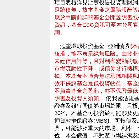
項目表格詳見滙豐投信投資理財
足跡債券，故本基金之風險報酬等級
應於申購前詳閱基金公開說明書或
資訊，基金ESG資訊可至本公司官
詢。
．滙豐環球投資基金 -亞洲債券
(
核准，惟不表示絕無風險。由於非
未經信用評等，且對利率變動的敏
市場流動性下降，或債券發行機構
損。本基金不適合無法承擔相關風
效不保證基金最低投資收益；基金
不負責基金之盈虧，亦不保證最低
明書及投資人須知。
依我國法規基
證券及銀行間債券市場為限，且投
20%。本基金可投資於可能涉及更
押貸款擔保證券(MBS)、可轉債及
具，可能涉及重大的巿場、利率、
位、本金價值、不動產巿場經濟及