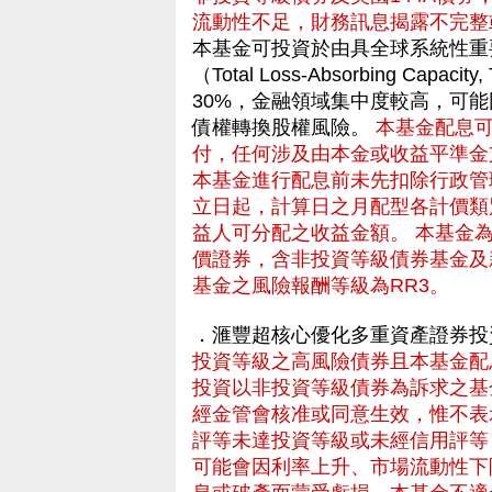
流動性不足，財務訊息揭露不完整
本基金可投資於由具全球系統性重
（Total Loss-Absorbing C
30%，金融領域集中度較高，可
債權轉換股權風險。
本基金配息
付，任何涉及由本金或收益平準金
本基金進行配息前未先扣除行政管
立日起，計算日之月配型各計價類
益人可分配之收益金額。 本基金
價證券，含非投資等級債券基金及
基金之風險報酬等級為RR3。
．滙豐超核心優化多重資產證券投
投資等級之高風險債券且本基金配
投資以非投資等級債券為訴求之基
經金管會核准或同意生效，惟不表
評等未達投資等級或未經信用評等
可能會因利率上升、市場流動性下