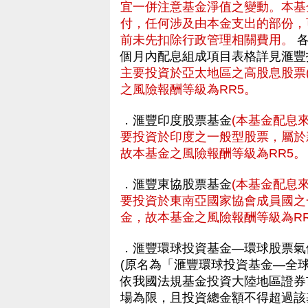
宜一併注意基金淨值之變動。本基
付，任何涉及由本金支出的部份，
前未先扣除行政管理相關費用。
各
個月內配息組成項目表格詳見滙
主要投資於亞太地區之高股息股票
之風險報酬等級為RR5。
．滙豐印度股票基金
(本基金配息
要投資於印度之一般型股票，屬於
故本基金之風險報酬等級為RR5。
．滙豐東協股票基金
(本基金配息
要投資於東南亞國家協會成員國之
金，故本基金之風險報酬等級為RR
．滙豐環球投資基金—環球股票氣
(原名為「滙豐環球投資基金—全
依我國法規基金投資大陸地區證券
場為限，且投資總金額不得超過該