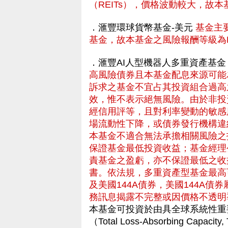
（REITs），價格波動較大，故
．滙豐環球貨幣基金-美元
基金主
基金，故本基金之風險報酬等級為R
．滙豐AI人型機器人多重資產基金
高風險債券且本基金配息來源可能
訴求之基金不宜占其投資組合過高
效，惟不表示絕無風險。由於非投
經信用評等，且對利率變動的敏感
場流動性下降，或債券發行機構違
本基金不適合無法承擔相關風險之
保證基金最低投資收益；基金經理
責基金之盈虧，亦不保證最低之收
書。依法規，多重資產型基金最高
及美國144A債券，美國144A
務訊息揭露不完整或因價格不透明
本基金可投資於由具全球系統性重
（Total Loss-Absorbing C