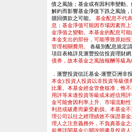
債之風險；基金或有因利率變動、
解約而影響基金淨值下跌之風險，
贖回價款之可能。
基金配息不代
息；基金淨值可能因市場因素而上
金淨值之變動。本基金的配息可能
本金支出的部份，可能導致原始投
管理相關費用。
各級別配息規定請
項目表格詳見滙豐投信投資理財網
債券，故本基金之風險報酬等級為R
．滙豐投資信託基金-滙豐亞洲非
本金)
:
投資人投資以非投資等級債
比重。本基金經金管會核准，惟不
用評等未達投資等級或未經信用評
金可能會因利率上升、市場流動性
利息或破產而蒙受虧損。本基金不
理公司以往之經理績效不保證基金
理人之注意義務外，不負責基金之
前應詳閱基金公開說明書及投資人