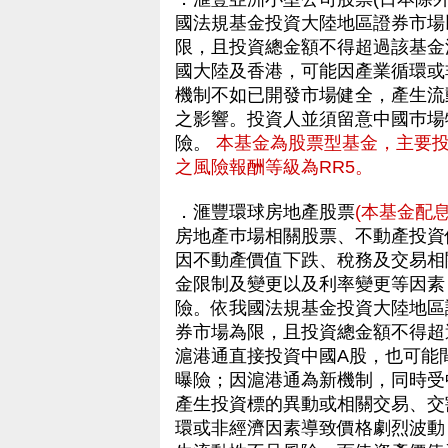
國法規基金投資大陸地區證券市場
限，且投資總金額不得超過該基金
國大陸及香港，可能因產業循環或
機制不如已開發市場健全，產生流
之影響。投資人並須留意中國巿場
險。
本基金為股票型基金，主要
之風險報酬等級為RR5。
．滙豐環球房地產股票
(本基金配
房地產巿場相關股票、不動產投資信
因不動產價值下跌、稅務及交易相
金限制及變更以及利率變更等因素
險。依我國法規基金投資大陸地區
券市場為限，且投資總金額不得超
滬港通直接投資中國A股，也可能
曝險；因滬港通為新機制，同時受
產生投資標的異動或相關交易、交
環或非經濟因素導致價格劇烈波動