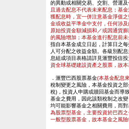
的異動或相關交易、交割、營運
且過去配息不代表未來配息；基金
獲配息時，宜一併注意基金淨值之
金或收益平準金中支付，任何涉及
原始投資金額減損和／或因通貨膨
的風險增加；本基金進行配息前未
指自本基金成立日起，計算日之每
人可分配之收益金額。各級別配息
息組成項目表格請詳見滙豐投信
資全球基礎建設資產之股票，故本
．滙豐巴西股票基金
(本基金配息
稅制變更之風險，本基金投資之部分
稅)，投資人申購或贖回基金而導
基金之費用，因此該類稅制之改變 
均可能影響基金之相關費用，而對
為股票型基金，主要投資於巴西之
一般型股票基金，故本基金之風險