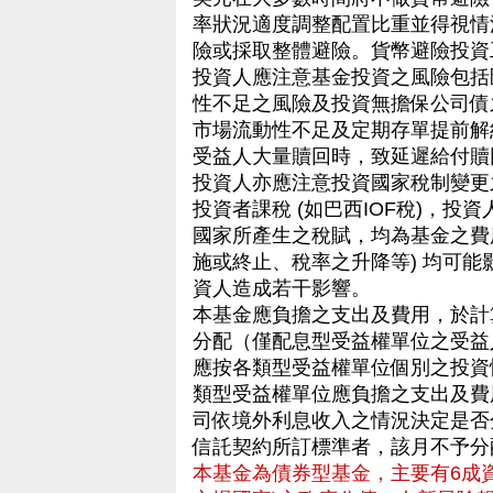
率狀況適度調整配置比重並得視情
險或採取整體避險。貨幣避險投資工具將
投資人應注意基金投資之風險包括
性不足之風險及投資無擔保公司債
市場流動性不足及定期存單提前解
受益人大量贖回時，致延遲給付贖
投資人亦應注意投資國家稅制變更
投資者課稅 (如巴西IOF稅)，
國家所產生之稅賦，均為基金之費
施或終止、稅率之升降等) 均可
資人造成若干影響。
本基金應負擔之支出及費用，於計
分配（僅配息型受益權單位之受益
應按各類型受益權單位個別之投資
類型受益權單位應負擔之支出及費
司依境外利息收入之情況決定是否
信託契約所訂標準者，該月不予分
本基金為債券型基金，主要有6成