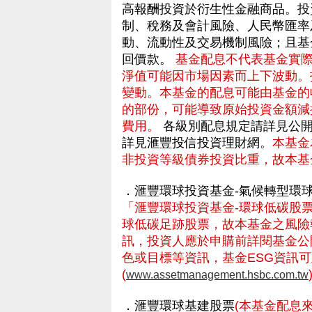
高報酬投資於衍生性金融商品。投
制、稅務及會計風險、人民幣匯率
動、流動性及交易機制風險；且基
回價款。
基金配息不代表基金實
淨值可能因市場因素而上下波動。
變動。本基金的配息可能由基金的
的部份，可能導致原始投資金額減
費用。
各級別配息規定請詳見公開
詳見滙豐投信投資理財網。
本基金
非投資等級債券投資比重，故本基
．滙豐環球投資基金-氣候轉型環
「滙豐環球投資基金-環球低碳股票
球低碳足跡股票，故本基金之風險報
訊，投資人應於申購前詳閱基金公
色或目標等資訊，基金ESG資訊
(
www.assetmanagement.hsbc.com.tw
．滙豐環球基建股票
(本基金配息