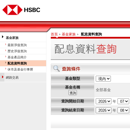
首頁
基金家族
配息資料查詢
基金家族
最新淨值查詢
歷史淨值查詢
基金產品簡介
配息資料查詢
基金平台投資理財網
休市及基金行事曆
網路交易
基金類型
基金名稱
全部基金
查詢開始日期
年
查詢結束日期
年