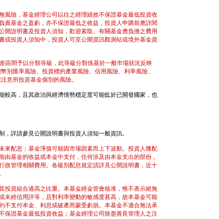
無風險，基金經理公司以往之經理績效不保證基金最低投資收
負責基金之盈虧，亦不保證最低之收益，投資人申購前應詳閱
公開說明書及投資人須知，歡迎索取。有關基金應負擔之費用
書或投資人須知中，投資人可至公開資訊觀測站或境外基金資
準差區間予以分類等級，此等級分類係基於一般巿場狀況反映
價幣別匯率風險、投資標的產業風險、信用風險、利率風險、
應注意所投資基金個別的風險。
能較高，且其政治與經濟情勢穩定度可能低於已開發國家，也
制，詳請參見公開說明書與投資人須知一般資訊。
未來配息；基金淨值可能因市場因素而上下波動。投資人獲配
能由基金的收益或本金中支付，任何涉及由本金支出的部份，
行政管理相關費用。各級別配息規定請詳見公開說明書，近十
。
其投資組合過高之比重。本基金經金管會核准，惟不表示絕無
或未經信用評等，且對利率變動的敏感度甚高，故本基金可能
約不支付本金、利息或破產而蒙受虧損。本基金不適合無法承
不保證基金最低投資收益；基金經理公司除盡善良管理人之注