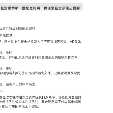
，故該月該級別無配息資料。
後開始提供。
分配，將自動支付現金給投資人且不可選擇再投資。AD股為
基礎」說明：
本金。有關配息之詳細資料請參閱基金的相關銷售文件、
基礎」說明：
之詳細資料請參閱基金的相關銷售文件、公開說明書及投資
六位，請客戶以對帳單為主。
位。
依基金管理機構通知之實際除息日期為準，實際配息金額與
放所得股利或資本利得股利。基金配息率不代表基金報酬
可能因市場因素而上下波動。