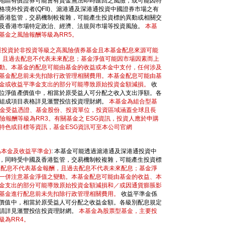
地區有價證券可能會有資金無法即時匯回之風險，或可能因特
境外投資者(QFII)、滬港通及深港通投資中國證券市場之有
香港監管，交易機制較複雜，可能產生投資標的異動或相關交
及香港巿場特定政治、經濟、法規與巿場等投資風險。
本基
基金之風險報酬等級為RR5。
重投資於非投資等級之高風險債券基金且本基金配息來源可能
酬，且過去配息不代表未來配息；基金淨值可能因市場因素而上
動。本基金的配息可能由基金的收益或本金中支付，任何涉及
基金配息前未先扣除行政管理相關費用。本基金配息可能由基
金或收益平準金支出的部分可能導致原始投資金額減損。
收
位淨值產價值中，相當於原受益人可分配之收入支出淨額。各
組成項目表格詳見滙豐投信投資理財網。
本基金為組合型基
基金受益憑證、基金股份、投資單位，投資區域涵蓋全球且長
險報酬等級為RR3。有關基金之 ESG資訊，投資人應於申購
特色或目標等資訊，基金ESG資訊可至本公司官網
為本金及收益平準金)
: 本基金可能透過滬港通及深港通投資中
，同時受中國及香港監管，交易機制較複雜，可能產生投資標
金配息不代表基金報酬，且過去配息不代表未來配息；基金淨
一併注意基金淨值之變動。本基金配息可能由基金的收益、本
金支出的部分可能導致原始投資金額減損和／或因通貨膨脹影
基金進行配息前未先扣除行政管理相關費用。
收益平準金係
價值中，相當於原受益人可分配之收益金額。各級別配息規定
請詳見滙豐投信投資理財網。
本基金為股票型基金，主要投
級為RR4。