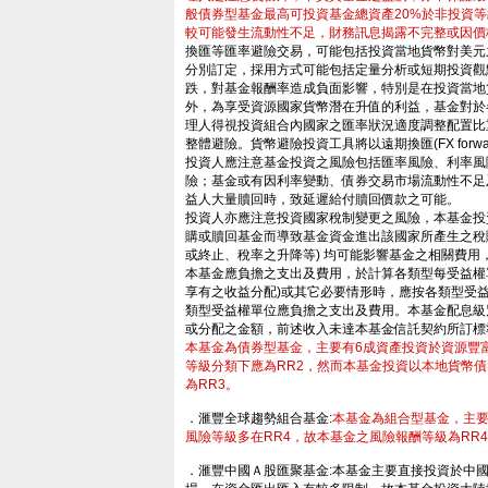
般債券型基金最高可投資基金總資產20%於非投資等級債券
較可能發生流動性不足，財務訊息揭露不完整或因價
換匯等匯率避險交易，可能包括投資當地貨幣對美元
分別訂定，採用方式可能包括定量分析或短期投資觀
跌，對基金報酬率造成負面影響，特別是在投資當地
外，為享受資源國家貨幣潛在升值的利益，基金對於
理人得視投資組合內國家之匯率狀況適度調整配置比
整體避險。貨幣避險投資工具將以遠期換匯(FX forwa
投資人應注意基金投資之風險包括匯率風險、利率風
險；基金或有因利率變動、債券交易市場流動性不足
益人大量贖回時，致延遲給付贖回價款之可能。
投資人亦應注意投資國家稅制變更之風險，本基金投資
購或贖回基金而導致基金資金進出該國家所產生之稅
或終止、稅率之升降等) 均可能影響基金之相關費
本基金應負擔之支出及費用，於計算各類型每受益權
享有之收益分配)或其它必要情形時，應按各類型受
類型受益權單位應負擔之支出及費用。本基金配息級
或分配之金額，前述收入未達本基金信託契約所訂標
本基金為債券型基金，主要有6成資產投資於資源豐
等級分類下應為RR2，然而本基金投資以本地貨幣
為RR3。
．滙豐全球趨勢組合基金:
本基金為組合型基金，主要
風險等級多在RR4，故本基金之風險報酬等級為RR
．滙豐中國Ａ股匯聚基金:本基金主要直接投資於中