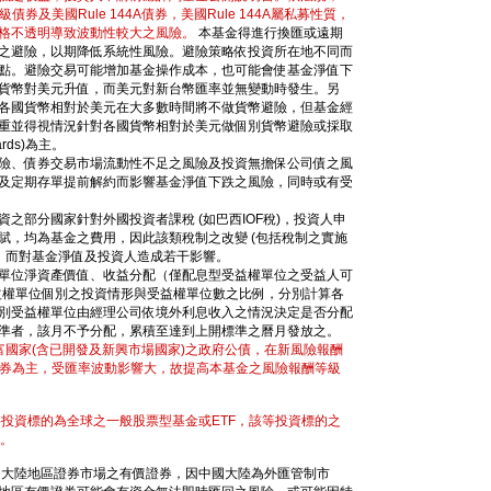
及美國Rule 144A債券，美國Rule 144A屬私募性質，
格不透明導致波動性較大之風險。
本基金得進行換匯或遠期
之避險，以期降低系統性風險。避險策略依投資所在地不同而
點。避險交易可能增加基金操作成本，也可能會使基金淨值下
貨幣對美元升值，而美元對新台幣匯率並無變動時發生。另
各國貨幣相對於美元在大多數時間將不做貨幣避險，但基金經
重並得視情況針對各國貨幣相對於美元做個別貨幣避險或採取
rds)為主。
險、債券交易市場流動性不足之風險及投資無擔保公司債之風
及定期存單提前解約而影響基金淨值下跌之風險，同時或有受
之部分國家針對外國投資者課稅 (如巴西IOF稅)，投資人申
賦，均為基金之費用，因此該類稅制之改變 (包括稅制之實施
用，而對基金淨值及投資人造成若干影響。
單位淨資產價值、收益分配（僅配息型受益權單位之受益人可
益權單位個別之投資情形與受益權單位數之比例，分別計算各
別受益權單位由經理公司依境外利息收入之情況決定是否分配
準者，該月不予分配，累積至達到上開標準之曆月發放之。
富國家(含已開發及新興市場國家)之政府公債，在新風險報酬
債券為主，受匯率波動影響大，故提高本基金之風險報酬等級
投資標的為全球之一般股票型基金或ETF，該等投資標的之
4。
國大陸地區證券市場之有價證券，因中國大陸為外匯管制市