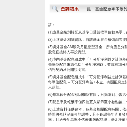
註：
(1)該基金級別於配息基準日受益權單位數為零
(2)上述基金相關資訊，自該基金在台核備銷售
(3)境外基金AM股為月配息型基金，所有股息
股息直接轉入再投資型。
(4)境內基金配息組成中「可分配淨利益之計算
每單位配息來源包括可分配淨利益，並或有部分
信託契約及公開說明書。
– 專業基金平台，投
(5)境外基金配息組成中「可分配淨利益之計算
每單位配息 = 可分配淨利益+本金。有關配息
人須知。
(6)每單位分配金額因欄位有限，只揭露到小數
(7)配息率及報酬率僅四捨五入顯示至小數點後二
(8)上述資料僅供參考，各基金相關配息時間，
時間將視狀況而可能調整，且不保證每年皆會發
率，且過去配息率不代表未來配息率；基金淨值