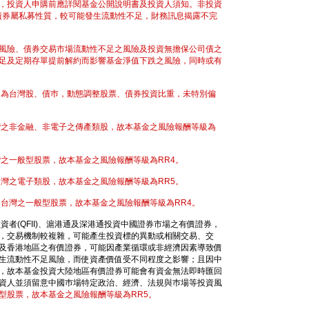
，投資人申購前應詳閱基金公開說明書及投資人須知。非投資
該債券屬私募性質，較可能發生流動性不足，財務訊息揭露不完
風險、債券交易市場流動性不足之風險及投資無擔保公司債之
足及定期存單提前解約而影響基金淨值下跌之風險，同時或有
的為台灣股、債巿，動態調整股票、債券投資比重，未特別偏
灣之非金融、非電子之傳產類股，故本基金之風險報酬等級為
之一般型股票，故本基金之風險報酬等級為RR4。
灣之電子類股，故本基金之風險報酬等級為RR5。
台灣之一般型股票，故本基金之風險報酬等級為RR4。
者(QFII)、滬港通及深港通投資中國證券市場之有價證券，
，交易機制較複雜，可能產生投資標的異動或相關交易、交
及香港地區之有價證券，可能因產業循環或非經濟因素導致價
生流動性不足風險，而使資產價值受不同程度之影響；且因中
，故本基金投資大陸地區有價證券可能會有資金無法即時匯回
資人並須留意中國巿場特定政治、經濟、法規與巿場等投資風
型股票，故本基金之風險報酬等級為RR5。