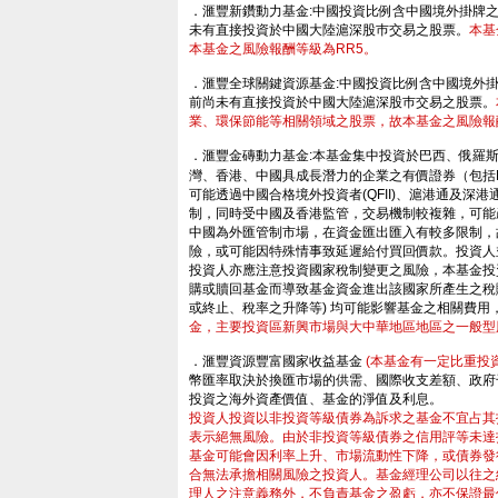
．滙豐新鑽動力基金:中國投資比例含中國境外掛牌
未有直接投資於中國大陸滬深股巿交易之股票。
本基
本基金之風險報酬等級為RR5。
．滙豐全球關鍵資源基金:中國投資比例含中國境外
前尚未有直接投資於中國大陸滬深股巿交易之股票。
業、環保節能等相關領域之股票，故本基金之風險報
．滙豐金磚動力基金:本基金集中投資於巴西、俄羅
灣、香港、中國具成長潛力的企業之有價證券（包括H
可能透過中國合格境外投資者(QFII)、滬港通及
制，同時受中國及香港監管，交易機制較複雜，可能
中國為外匯管制市場，在資金匯出匯入有較多限制，
險，或可能因特殊情事致延遲給付買回價款。投資人
投資人亦應注意投資國家稅制變更之風險，本基金投資
購或贖回基金而導致基金資金進出該國家所產生之稅
或終止、稅率之升降等) 均可能影響基金之相關費
金，主要投資區新興市場與大中華地區地區之一般型
．滙豐資源豐富國家收益基金
(本基金有一定比重投
幣匯率取決於換匯市場的供需、國際收支差額、政府
投資之海外資產價值、基金的淨值及利息。
財網
投資人投資以非投資等級債券為訴求之基金不宜占其
表示絕無風險。由於非投資等級債券之信用評等未達
基金可能會因利率上升、市場流動性下降，或債券發
合無法承擔相關風險之投資人。基金經理公司以往之
理人之注意義務外，不負責基金之盈虧，亦不保證最