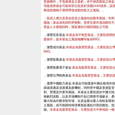
意義務外，不負責基金之盈虧，亦不保證最低之收益
等級債券基金可能有部分投資於美國144A債券，
整或因價格不透明導致波動性較大之風險。。
．投資人應注意基金投資之風險包括匯率風險、利率
風險；基金或有因利率變動、債券交易市場流動性不
受益人大量贖回時，致延遲給付贖回價款之可能
．滙豐安富基金:
本基金為平衡型基金，主要投資標
股操作，故本基金之風險報酬等級為RR3。
．滙豐成功基金:
本基金為股票型基金，主要投資台
RR5。
．滙豐龍鳳基金:
本基金為股票型基金，主要投資台灣
．滙豐龍騰電子基金:
基金為股票型基金，主要投資台
．滙豐台灣精典基金:
本基金為股票型基金，主要投資
．滙豐中國動力基金:本基金可能透過中國合格境外投資
- HSBC 滙豐投資理
因滬港通及深港通為新機制，同時受中國及香港監管
割、營運及作業等風險。本基金主要投資於中國大陸
格劇烈波動，以及市場機制不如已開發市場健全，產
國大陸為外匯管制市場，在資金匯出匯入有較多限制
之風險，或可能因特殊情事致延遲給付買回價款。投
險。
本基金為股票型基金，主要投資大中華地區一般