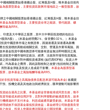
之中國相關股票如香港國企股、紅籌股及H股，惟本基金目前尚
金為股票型基金，主要投資區新興市場地區之一般型股票，故
掛牌之中國相關股票如香港國企股、紅籌股及H股，惟本基金目
本基金為股票型基金，主要投資全球之能源、替代能源、礦
酬等級為RR4。
斯、印度及大中華區之股票，其中大中華區投資標的包括台
股與A股）。(本基金經理費2％、保管費0‧32％。）本基金
深港通投資中國證券市場之有價證券，因滬港通及深港通為新機
產生投資標的異動或相關交易、交割、營運及作業等風險。因
故本基金投資中國有價證券可能會有資金無法即時匯回之風
並須留意中國巿場特定政治、經濟、法規與巿場等投資風險。
之部分國家針對外國投資者課稅 (如巴西IOF稅)，投資人申
賦，均為基金之費用，因此該類稅制之改變 (包括稅制之實施
用，而對基金淨值及投資人造成若干影響。
本基金為股票型基
股票，故本基金之風險報酬等級為RR5。
資於非投資等級之高風險債券且配息來源可能為本金)
各國貨
干預、投機交易及其他政治與經濟狀況，匯率變動可能影響所
投資組合過高之比重。本基金經金管會核准或同意生效，惟不
投資等級或未經信用評等，且對利率變動的敏感度甚高，故本
行機構違約不支付本金、利息或破產而蒙受虧損。本基金不適
經理績效不保證基金最低投資收益；基金經理公司除盡善良管
低之收益，投資人申購前應詳閱基金公開說明書。依法規，一