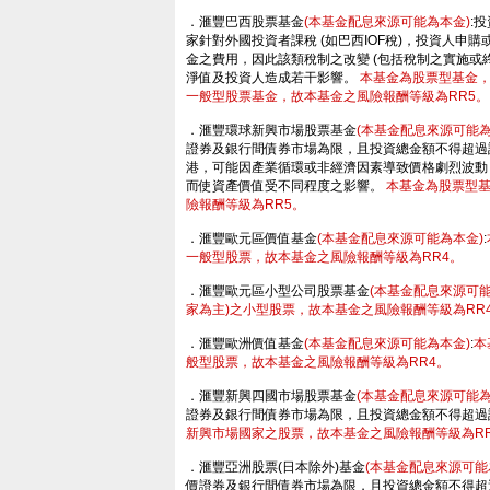
．滙豐巴西股票基金
(本基金配息來源可能為本金)
:
家針對外國投資者課稅 (如巴西IOF稅)，投資人
金之費用，因此該類稅制之改變 (包括稅制之實施或
淨值及投資人造成若干影響。
本基金為股票型基金
一般型股票基金，故本基金之風險報酬等級為RR5。
．滙豐環球新興市場股票基金
(本基金配息來源可能為
證券及銀行間債券市場為限，且投資總金額不得超過
港，可能因產業循環或非經濟因素導致價格劇烈波動
而使資產價值受不同程度之影響。
本基金為股票型
險報酬等級為RR5。
．滙豐歐元區價值基金
(本基金配息來源可能為本金)
:
一般型股票，故本基金之風險報酬等級為RR4。
．滙豐歐元區小型公司股票基金
(本基金配息來源可能
家為主)之小型股票，故本基金之風險報酬等級為RR
．滙豐歐洲價值基金
(本基金配息來源可能為本金)
:
本
般型股票，故本基金之風險報酬等級為RR4。
．滙豐新興四國市場股票基金
(本基金配息來源可能為
證券及銀行間債券市場為限，且投資總金額不得超過
新興市場國家之股票，故本基金之風險報酬等級為RR
．滙豐亞洲股票(日本除外)基金
(本基金配息來源可能
價證券及銀行間債券市場為限，且投資總金額不得超