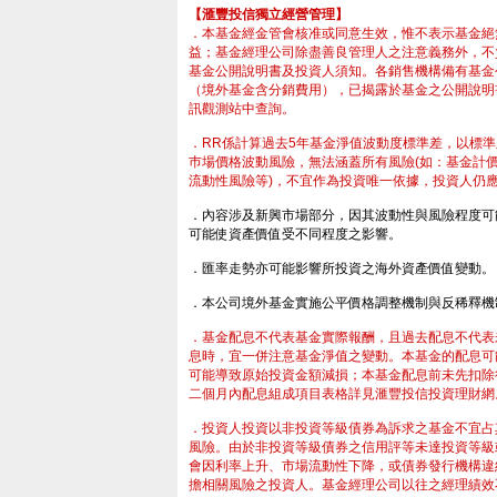
【滙豐投信獨立經營管理】
．本基金經金管會核准或同意生效，惟不表示基金絕
益；基金經理公司除盡善良管理人之注意義務外，不
基金公開說明書及投資人須知。各銷售機構備有基金
（境外基金含分銷費用），已揭露於基金之公開說明
訊觀測站中查詢。
．RR係計算過去5年基金淨值波動度標準差，以標
巿場價格波動風險，無法涵蓋所有風險(如：基金計
流動性風險等)，不宜作為投資唯一依據，投資人仍
．內容涉及新興市場部分，因其波動性與風險程度可
可能使資產價值受不同程度之影響。
．匯率走勢亦可能影響所投資之海外資產價值變動。
．本公司境外基金實施公平價格調整機制與反稀釋機
資人的基金理財服務
．基金配息不代表基金實際報酬，且過去配息不代表
息時，宜一併注意基金淨值之變動。本基金的配息可
可能導致原始投資金額減損；本基金配息前未先扣除
二個月內配息組成項目表格詳見滙豐投信投資理財網
．投資人投資以非投資等級債券為訴求之基金不宜占
風險。由於非投資等級債券之信用評等未達投資等級
會因利率上升、市場流動性下降，或債券發行機構違
擔相關風險之投資人。基金經理公司以往之經理績效