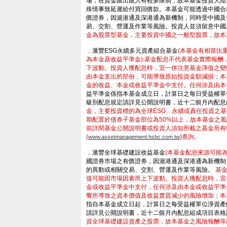
場，在資金匯出匯入有較多限制，故本基金投資大陸
殊情事致延遲給付買回價款。本基金可能透過中國合格
價證券，因滬港通及深港通為新機制，同時受中國及
易、交割、營運及作業等風險。投資人並須留意中國
金為股票型基金，主要投資中國之一般型股票，故本
．滙豐ESG永續多元資產組合基金
(本基金有相當比
為本金及收益平準金):基金配息不代表基金實際報
下波動。投資人獲配息時，宜一併注意基金淨值之變
由本金支出的部份，可能導致原始投資金額減損；本
金的收益、本金或收益平準金中支付。任何涉及由本
益平準金係指本基金成立日，計算日之每日受益權單
級別配息規定請詳見公開說明書，近十二個月內配息
金，主要投資標的為全球ESG、永續或責任投資之
期配置於債券子基金部位為50%以上，故本基金之風
前詳閱基金公開說明書或投資人須知所載之基金所有
(
)查詢。
www.assetmanagement.hsbc.com.tw
．滙豐全球基礎建設收益基金
(本基金配息來源可能
國證券市場之有價證券，因滬港通及深港通為新機制
的異動或相關交易、交割、營運及作業等風險。
基
值可能因市場因素而上下波動。投資人獲配息時，宜
金或收益平準金中支付，任何涉及由本金或收益平準
響所導致之資本價值及收益實質減少的風險增加；本
指自本基金成立日起，計算日之每受益權單位淨資產
請詳見公開說明書，近十二個月內配息組成項目表格
資全球基礎建設資產之股票，故本基金之風險報酬等