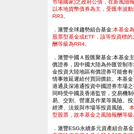
市場國家)之政府公債，在新風險
以本地貨幣債券為主，受匯率波動
RR3。
．滙豐全球趨勢組合基金:
本基金
股票型基金或ETF，該等投資標的
酬等級為RR4。
．滙豐中國Ａ股匯聚基金:本基金
價證券，因中國大陸為外匯管制市
金投資大陸地區有價證券可能會有
情事致延遲給付買回價款。本基金可
港通及深港通投資中國證券市場之
同時受中國及香港監管，交易機制
易、交割、營運及作業等風險。投
經濟、法規與巿場等投資風險。
型股票，故本基金之風險報酬等級
．滙豐ESG永續多元資產組合基金