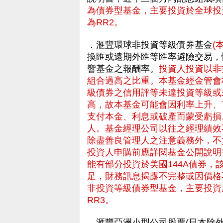
為債券型基金，主要投資於全球投
為RR2。
．滙豐環球非投資等級債券基金
(
換匯或遠期外匯等匯率避險交易，
響基金之報酬率。
投資人投資以非
組合過高之比重。本基金經金管會
級債券之信用評等未達投資等級或
高，故本基金可能會因利率上升、
支付本金、利息或破產而蒙受虧損
人。基金經理公司以往之經理績效
除盡善良管理人之注意義務外，不
投資人申購前應詳閱基金公開說明
能有部分投資於美國144A債券
足，財務訊息揭露不完整或因價格
非投資等級債券型基金，主要投資
RR3。
．滙豐亞洲小型公司股票(日本除外