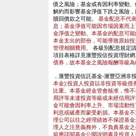
債之風險；基金或有因利率變動、
解約而影響基金淨值下跌之風險，
贖回價款之可能。
基金配息不代
息；基金淨值可能因市場因素而上
金淨值之變動。本基金的配息可能
本金支出的部份，可能導致原始投
管理相關費用。
各級別配息規定請
項目表格詳見滙豐投信投資理財網
債券，故本基金之風險報酬等級為R
．滙豐投資信託基金-滙豐亞洲非
本金)
:
投資人投資以非投資等級債
比重。本基金經金管會核准，惟不
用評等未達投資等級或未經信用評
金可能會因利率上升、市場流動性
利息或破產而蒙受虧損。本基金不
理公司以往之經理績效不保證基金
理人之注意義務外，不負責基金之
前應詳閱基金公開說明書及投資人