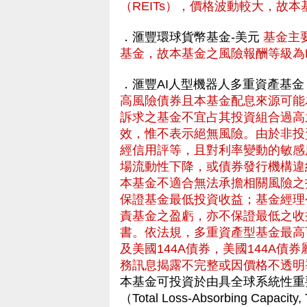
（REITs），價格波動較大，故
．滙豐環球貨幣基金-美元
基金主
基金，故本基金之風險報酬等級為R
．滙豐AI人型機器人多重資產基金
高風險債券且本基金配息來源可能
訴求之基金不宜占其投資組合過高
效，惟不表示絕無風險。由於非投
經信用評等，且對利率變動的敏感
場流動性下降，或債券發行機構違
本基金不適合無法承擔相關風險之
保證基金最低投資收益；基金經理
責基金之盈虧，亦不保證最低之收
書。依法規，多重資產型基金最高
及美國144A債券，美國144A
務訊息揭露不完整或因價格不透明
本基金可投資於由具全球系統性重
（Total Loss-Absorbing C