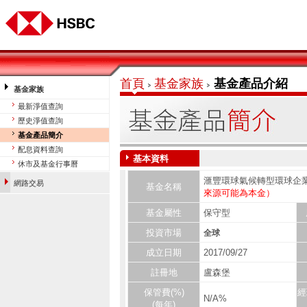
首頁
基金家族
基金產品介紹
基金家族
最新淨值查詢
歷史淨值查詢
基金產品簡介
配息資料查詢
基本資料
基金平台投資理財網
休市及基金行事曆
滙豐環球氣候轉型環球企業
網路交易
基金名稱
來源可能為本金）
基金屬性
保守型
投資市場
全球
成立日期
2017/09/27
註冊地
盧森堡
保管費(%)
經
N/A%
(每年)