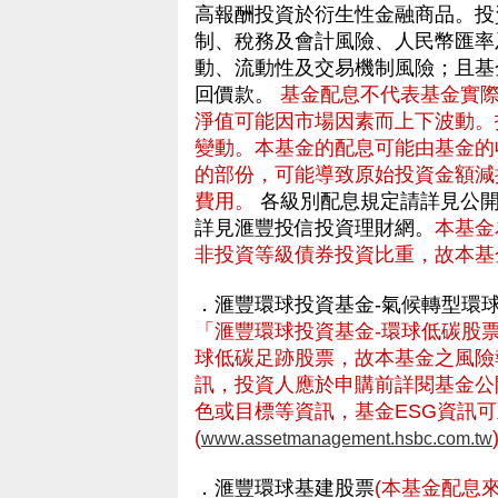
高報酬投資於衍生性金融商品。投
制、稅務及會計風險、人民幣匯率
動、流動性及交易機制風險；且基
回價款。
基金配息不代表基金實
淨值可能因市場因素而上下波動。
變動。本基金的配息可能由基金的
的部份，可能導致原始投資金額減
費用。
各級別配息規定請詳見公開
詳見滙豐投信投資理財網。
本基金
非投資等級債券投資比重，故本基
．滙豐環球投資基金-氣候轉型環
「滙豐環球投資基金-環球低碳股票
球低碳足跡股票，故本基金之風險報
訊，投資人應於申購前詳閱基金公
色或目標等資訊，基金ESG資訊
(
www.assetmanagement.hsbc.com.tw
．滙豐環球基建股票
(本基金配息