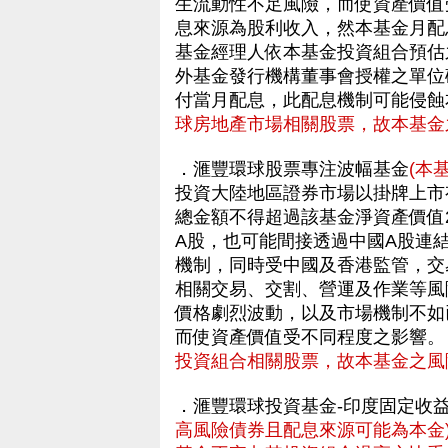
生流動性不足風險，而使資產價值
息來源為股利收入，然本基金月配息
基金經理人依本基金投資組合預估
外基金發行機構董事會授權之單位
付當月配息，此配息機制可能侵
球房地產市場相關股票，故本基金
．滙豐環球股票專注波幅基金
(本
投資大陸地區證券市場以掛牌上市
總金額不得超過該基金淨資產價值
A股，也可能間接透過中國A股連
機制，同時受中國及香港監管，交
相關交易、交割、營運及作業等風
價格劇烈波動，以及市場機制不如
而使資產價值受不同程度之影響
投資組合相關股票，故本基金之風
．滙豐環球投資基金-印度固定收
高風險債券且配息來源可能為本金