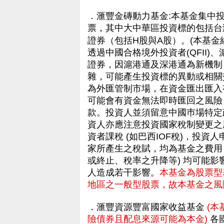
．滙豐金磚動力基金:本基金集中
票，其中大中華區投資標的包括台
證券（包括H股與A股）。(本基金
透過中國合格境外投資者(QFII
證券，因滬港通及深港通為新機制
雜，可能產生投資標的異動或相關
為外匯管制市場，在資金匯出匯入
可能會有資金無法即時匯回之風險
款。投資人並須留意中國巿場特定
資人亦應注意投資國家稅制變更之
資者課稅 (如巴西IOF稅)，投
家所產生之稅賦，均為基金之費用
或終止、稅率之升降等) 均可能
人造成若干影響。
本基金為股票型
地區之一般型股票，故本基金之風
．滙豐資源豐富國家收益基金
(
險債券且配息來源可能為本金)
各