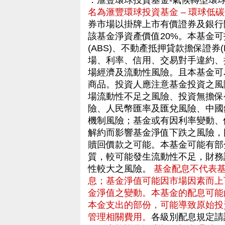
．滙豐環球投資基金-氣候轉型環
名為滙豐環球投資基金 – 環球低碳
券市場以掛牌上市有價證券及銀行
該基金淨資產價值20%。本基金
(ABS)、不動產抵押貸款擔保證券
場、利率、信用、交易對手違約、
場經濟及流動性風險。且本基金可
商品。投資人應注意基金投資之風
場流動性不足之風險、投資無擔保
險、人民幣匯率及匯兌風險、中國
機制風險；基金或有因利率變動、
解約而影響基金淨值下跌之風險，
贖回價款之可能。本基金可能有部
質，較可能發生流動性不足，財務
性較大之風險。
基金配息不代表
息；基金淨值可能因市場因素而上
金淨值之變動。本基金的配息可能
本金支出的部份，可能導致原始投
管理相關費用。
各級別配息規定請