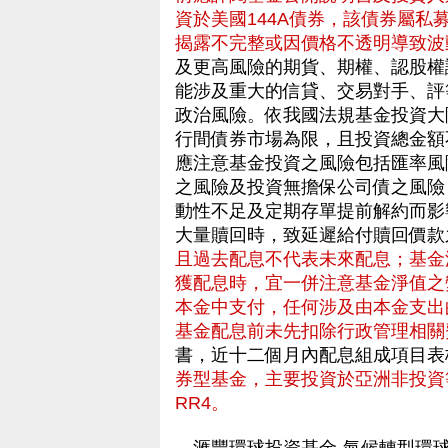
資於美國144A債券，該債券屬
揭露不完整或因價格不透明導致波
及更高風險的期貨、期權、認股權
能涉及重大的信貸、交易對手、評
政治風險。依我國法規基金投資大
行間債券市場為限，且投資總金額
應注意基金投資之風險包括匯率風
之風險及投資無擔保公司債之風險
動性不足及定期存單提前解約而影
大量贖回時，致延遲給付贖回價
且過去配息不代表未來配息；基金
獲配息時，宜一併注意基金淨值之
本金中支付，任何涉及由本金支出
基金配息前未先扣除行政管理相關
書，近十二個月內配息組成項目表
券型基金，主要投資於亞洲非投資
RR4。