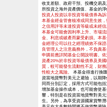
收支差額、政府干預、投機交易及
所投資之海外資產價值、基金的淨
投資人投資以非投資等級債券為訴
本基金經金管會核准或同意生效，
之信用評等未達投資等級或未經信
本基金可能會因利率上升、市場流
金、利息或破產而蒙受虧損。本基
金經理公司以往之經理績效不保證
良管理人之注意義務外，不負責基
申購前應詳閱基金公開說明書。依
資產20%於非投資等級債券及美國Rul
質，較可能發生流動性不足，財務
性較大之風險。
本基金得進行換匯
資當地貨幣對美元之避險，以期降
同而分別訂定，採用方式可能包括
增加基金操作成本，也可能會使基
響，特別是在投資當地貨幣對美元
生。另外，為享受資源國家貨幣潛
美元在大多數時間將不做貨幣避險