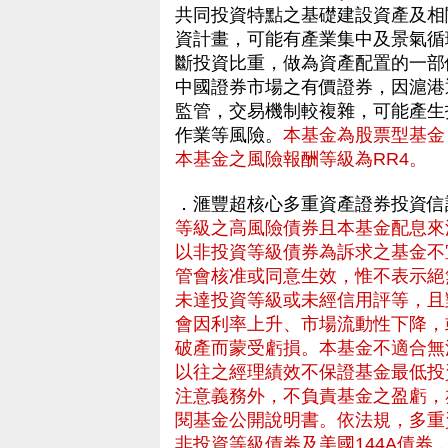
共同投資特點之基礎建設資產及相關
資計畫，可能有產業集中及景氣循
斷投資比重，做為資產配置的一部
中國證券市場之有價證券，因滬港
監管，交易機制較複雜，可能產生
作業等風險。
本基金為股票型基金
本基金之風險報酬等級為RR4。
．滙豐超核心多重資產證券投資信
等級之高風險債券且本基金配息來
以非投資等級債券為訴求之基金不
管會核准或同意生效，惟不表示絕
未達投資等級或未經信用評等，且
會因利率上升、市場流動性下降，
破產而蒙受虧損。本基金不適合無
以往之經理績效不保證基金最低投
注意義務外，不負責基金之盈虧，
閱基金公開說明書。依法規，多重
非投資等級債券及美國144A債券