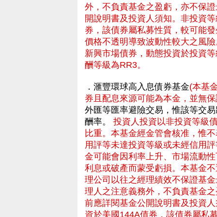
外，不負責基金之盈虧，亦不保證
開說明書及投資人須知。非投資等
券，該債券屬私募性質，較可能發
價格不透明導致波動性較大之風險
新興市場債券，動態投資於投資等
酬等級為RR3。
．滙豐環球高入息債券基金
(本基
券且配息來源可能為本金，並無保
外匯等匯率避險交易，惟該等交易
酬率。
投資人投資以非投資等級
比重。本基金經金管會核准，惟不
用評等未達投資等級或未經信用評
金可能會因利率上升、市場流動性
利息或破產而蒙受虧損。本基金不
理公司以往之經理績效不保證基金
理人之注意義務外，不負責基金之
前應詳閱基金公開說明書及投資人
資於美國144A債券，該債券屬