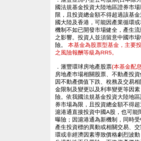
國法規基金投資大陸地區證券市場
限，且投資總金額不得超過該基金
國大陸及香港，可能因產業循環或
機制不如已開發市場健全，產生流
之影響。投資人並須留意中國巿場
險。
本基金為股票型基金，主要
之風險報酬等級為RR5。
．滙豐環球房地產股票
(本基金配
房地產巿場相關股票、不動產投資信
因不動產價值下跌、稅務及交易相
金限制及變更以及利率變更等因素
險。依我國法規基金投資大陸地區
券市場為限，且投資總金額不得超
滬港通直接投資中國A股，也可能
曝險；因滬港通為新機制，同時受
產生投資標的異動或相關交易、交
環或非經濟因素導致價格劇烈波動