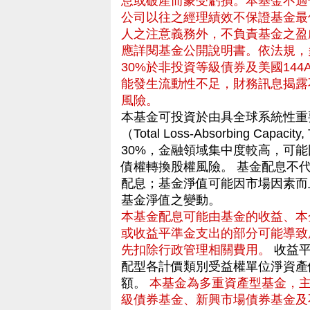
息或破產而蒙受虧損。本基金不適
公司以往之經理績效不保證基金最
人之注意義務外，不負責基金之盈
應詳閱基金公開說明書。依法規，
30%於非投資等級債券及美國144
能發生流動性不足，財務訊息揭露
風險。
本基金可投資於由具全球系統性重
（Total Loss-Absorbing C
30%，金融領域集中度較高，可
債權轉換股權風險。 基金配息不
配息；基金淨值可能因市場因素而
基金淨值之變動。
本基金配息可能由基金的收益、本
或收益平準金支出的部分可能導致
先扣除行政管理相關費用。
收益平
配型各計價類別受益權單位淨資產
額。
本基金為多重資產型基金，
級債券基金、新興市場債券基金及