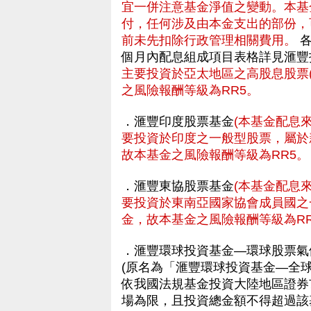
宜一併注意基金淨值之變動。本基
付，任何涉及由本金支出的部份，
前未先扣除行政管理相關費用。
各
個月內配息組成項目表格詳見滙
主要投資於亞太地區之高股息股票
之風險報酬等級為RR5。
．滙豐印度股票基金
(本基金配息
要投資於印度之一般型股票，屬於
故本基金之風險報酬等級為RR5。
．滙豐東協股票基金
(本基金配息
要投資於東南亞國家協會成員國之
金，故本基金之風險報酬等級為RR
．滙豐環球投資基金—環球股票氣
(原名為「滙豐環球投資基金—全
依我國法規基金投資大陸地區證券
場為限，且投資總金額不得超過該