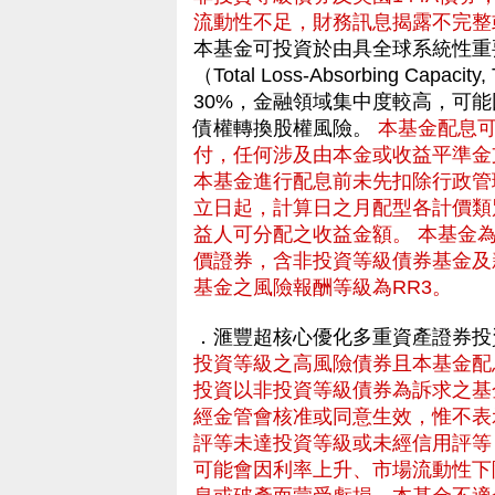
流動性不足，財務訊息揭露不完整
本基金可投資於由具全球系統性重
（Total Loss-Absorbing C
30%，金融領域集中度較高，可
債權轉換股權風險。
本基金配息
付，任何涉及由本金或收益平準金
本基金進行配息前未先扣除行政管
立日起，計算日之月配型各計價類
益人可分配之收益金額。 本基金
價證券，含非投資等級債券基金及
基金之風險報酬等級為RR3。
．滙豐超核心優化多重資產證券投
投資等級之高風險債券且本基金配
投資以非投資等級債券為訴求之基
經金管會核准或同意生效，惟不表
評等未達投資等級或未經信用評等
可能會因利率上升、市場流動性下