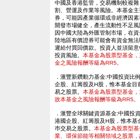
中國及香港監管，交易機制較複雜
割、營運及作業等風險。本基金主
券，可能因產業循環或非經濟因素
開發市場健全，產生流動性不足風
因中國大陸為外匯管制市場，在資
陸地區有價證券可能會有資金無法
遲給付買回價款。投資人並須留意
投資風險。
本基金為股票型基金，
金之風險報酬等級為RR5。
．滙豐新鑽動力基金:中國投資比
企股、紅籌股及H股，惟本基金目
易之股票。
本基金為股票型基金，
故本基金之風險報酬等級為RR5。
．滙豐全球關鍵資源基金:中國投
港國企股、紅籌股及H股，惟本基
巿交易之股票。
本基金為股票型基
業、環保節能等相關領域之股票，