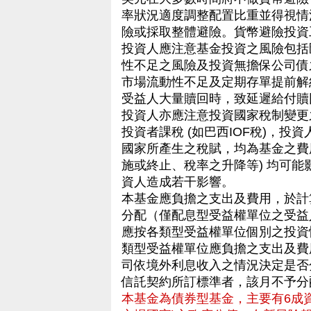
率狀況適度調整配置比重並得視情
險或採取整體避險。貨幣避險投資工具將
投資人應注意基金投資之風險包括
性不足之風險及投資無擔保公司債
市場流動性不足及定期存單提前解
受益人大量贖回時，致延遲給付贖
投資人亦應注意投資國家稅制變更
投資者課稅 (如巴西IOF稅)，
國家所產生之稅賦，均為基金之費
施或終止、稅率之升降等) 均可
資人造成若干影響。
本基金應負擔之支出及費用，於計
分配（僅配息型受益權單位之受益
應按各類型受益權單位個別之投資
類型受益權單位應負擔之支出及費
司依境外利息收入之情況決定是否
信託契約所訂標準者，該月不予分
本基金為債券型基金，主要有6成