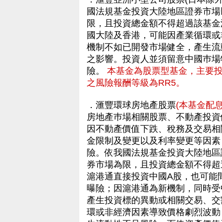
國法規基金投資大陸地區證券市場
限，且投資總金額不得超過該基金
國大陸及香港，可能因產業循環或
機制不如已開發市場健全，產生流
之影響。投資人並須留意中國巿場
險。
本基金為股票型基金，主要
之風險報酬等級為RR5。
．滙豐環球房地產股票
(本基金配
房地產巿場相關股票、不動產投資信
因不動產價值下跌、稅務及交易相
金限制及變更以及利率變更等因素
險。依我國法規基金投資大陸地區
券市場為限，且投資總金額不得超
滬港通直接投資中國A股，也可能
曝險；因滬港通為新機制，同時受
產生投資標的異動或相關交易、交
環或非經濟因素導致價格劇烈波動