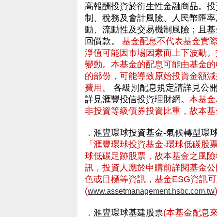
高報酬投資於衍生性金融商品。投
制、稅務及會計風險、人民幣匯率
動、流動性及交易機制風險；且基
回價款。
基金配息不代表基金實
淨值可能因市場因素而上下波動。
變動。本基金的配息可能由基金的
的部份，可能導致原始投資金額減
費用。
各級別配息規定請詳見公開
詳見滙豐投信投資理財網。
本基金
非投資等級債券投資比重，故本基
．滙豐環球投資基金-氣候轉型環
「滙豐環球投資基金-環球低碳股票
球低碳足跡股票，故本基金之風險報
訊，投資人應於申購前詳閱基金公
色或目標等資訊，基金ESG資訊
(
www.assetmanagement.hsbc.com.tw
．滙豐環球基建股票
(本基金配息