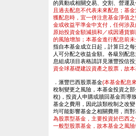
的異動或相關交易、交割、營運
且過去配息不代表未來配息；基金
獲配息時，宜一併注意基金淨值之
金或收益平準金中支付，任何涉及
原始投資金額減損和／或因通貨膨
的風險增加；本基金進行配息前未
指自本基金成立日起，計算日之每
人可分配之收益金額。各級別配息
息組成項目表格請詳見滙豐投信
資全球基礎建設資產之股票，故本
．滙豐巴西股票基金
(本基金配息
稅制變更之風險，本基金投資之部分
稅)，投資人申購或贖回基金而導
基金之費用，因此該類稅制之改變 
均可能影響基金之相關費用，而對
為股票型基金，主要投資於巴西之
一般型股票基金，故本基金之風險