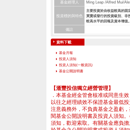
基金經理人
Ming Leap /Alfred Mui/Al
主要投資於由收益較高的固
投資標的與特色
買賣或發行的投資級別、非
較高水平的回報及資本增值
備註
資料下載
基金月報
投資人須知
投資人須知(一般資訊)
基金公開說明書
– 專業基金平台，投
【滙豐投信獨立經營管理】
．本基金經金管會核准或同意生效
以往之經理績效不保證基金最低投
注意義務外，不負責基金之盈虧，
閱基金公開說明書及投資人須知。
須知，歡迎索取。有關基金應負擔