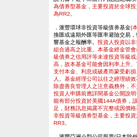
為債券型基金，主要投資於全球投
為RR2。
．滙豐環球非投資等級債券基金
(
換匯或遠期外匯等匯率避險交易，
響基金之報酬率。
投資人投資以非
組合過高之比重。本基金經金管會
級債券之信用評等未達投資等級或
高，故本基金可能會因利率上升、
支付本金、利息或破產而蒙受虧損
人。基金經理公司以往之經理績效
除盡善良管理人之注意義務外，不
投資人申購前應詳閱基金公開說明
能有部分投資於美國144A債券
足，財務訊息揭露不完整或因價格
非投資等級債券型基金，主要投資
RR3。
．滙豐亞洲小型公司股票(日本除外