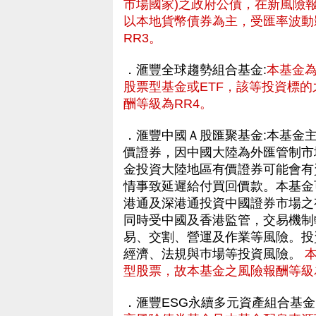
市場國家)之政府公債，在新風險
以本地貨幣債券為主，受匯率波動
RR3。
．滙豐全球趨勢組合基金:
本基金
股票型基金或ETF，該等投資標的
酬等級為RR4。
．滙豐中國Ａ股匯聚基金:本基金
價證券，因中國大陸為外匯管制市
金投資大陸地區有價證券可能會有
情事致延遲給付買回價款。本基金可
港通及深港通投資中國證券市場之
同時受中國及香港監管，交易機制
易、交割、營運及作業等風險。投
經濟、法規與巿場等投資風險。
型股票，故本基金之風險報酬等級
．滙豐ESG永續多元資產組合基金