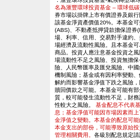
．滙豐環球投資基金-氣候轉型環
名為滙豐環球投資基金 – 環球低碳
券市場以掛牌上市有價證券及銀行
該基金淨資產價值20%。本基金
(ABS)、不動產抵押貸款擔保證券
場、利率、信用、交易對手違約、
場經濟及流動性風險。且本基金可
商品。投資人應注意基金投資之風
場流動性不足之風險、投資無擔保
險、人民幣匯率及匯兌風險、中國
機制風險；基金或有因利率變動、
解約而影響基金淨值下跌之風險，
贖回價款之可能。本基金可能有部
質，較可能發生流動性不足，財務
性較大之風險。
基金配息不代表
息；基金淨值可能因市場因素而上
金淨值之變動。本基金的配息可能
本金支出的部份，可能導致原始投
管理相關費用。
各級別配息規定請