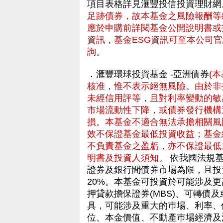
項目表格詳見滙豐投信投資理財
足跡債券，故本基金之風險報酬等級
應於申購前詳閱基金公開說明書或
資訊，基金ESG資訊可至本公司官
詢。
．滙豐環球投資基金 -亞洲債券
(
核准，惟不表示絕無風險。由於非
未經信用評等，且對利率變動的敏
市場流動性下降，或債券發行機構
損。本基金不適合無法承擔相關風
效不保證基金最低投資收益；基金
不負責基金之盈虧，亦不保證最低
明書及投資人須知。
依我國法規基
證券及銀行間債券市場為限，且投
20%。本基金可投資於可能涉及更
押貸款擔保證券(MBS)、可轉債及
具，可能涉及重大的巿場、利率、
位、本金價值、不動產巿場經濟及