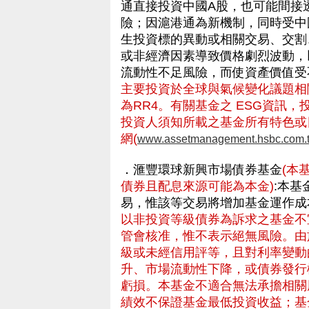
通直接投資中國A股，也可能間接
險；因滬港通為新機制，同時受中
生投資標的異動或相關交易、交割
或非經濟因素導致價格劇烈波動，
流動性不足風險，而使資產價值
主要投資於全球與氣候變化議題相
為RR4。有關基金之 ESG資訊
投資人須知所載之基金所有特色或
網(
www.assetmanagement.hsbc.com.
．滙豐環球新興市場債券基金
(本
債券且配息來源可能為本金)
:本
易，惟該等交易將增加基金運作成
以非投資等級債券為訴求之基金不
管會核准，惟不表示絕無風險。由
級或未經信用評等，且對利率變動
升、市場流動性下降，或債券發行
虧損。本基金不適合無法承擔相關
績效不保證基金最低投資收益；基