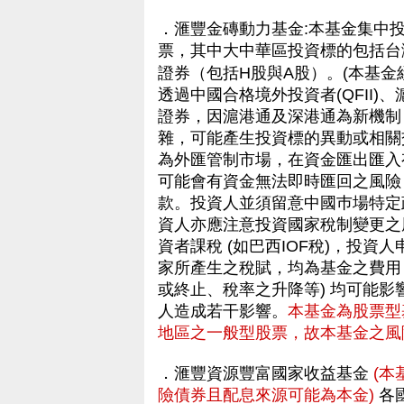
．滙豐金磚動力基金:本基金集中
票，其中大中華區投資標的包括台
證券（包括H股與A股）。(本基金
透過中國合格境外投資者(QFII
證券，因滬港通及深港通為新機制
雜，可能產生投資標的異動或相關
為外匯管制市場，在資金匯出匯入
可能會有資金無法即時匯回之風險
款。投資人並須留意中國巿場特定
資人亦應注意投資國家稅制變更之
資者課稅 (如巴西IOF稅)，投
家所產生之稅賦，均為基金之費用
或終止、稅率之升降等) 均可能
人造成若干影響。
本基金為股票型
地區之一般型股票，故本基金之風
．滙豐資源豐富國家收益基金
(
險債券且配息來源可能為本金)
各