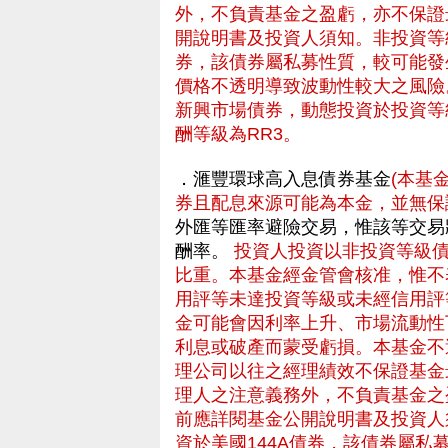
外，不負責基金之盈虧，亦不保證
開說明書及投資人須知。非投資等
券，該債券屬私募性質，較可能發
價格不透明導致波動性較大之風險
新興市場債券，動態投資於投資等
酬等級為RR3。
．滙豐環球高入息債券基金
(本基
券且配息來源可能為本金，並無保
外匯等匯率避險交易，惟該等交易
酬率。
投資人投資以非投資等級
比重。本基金經金管會核准，惟不
用評等未達投資等級或未經信用評
金可能會因利率上升、市場流動性
利息或破產而蒙受虧損。本基金不
理公司以往之經理績效不保證基金
理人之注意義務外，不負責基金之
前應詳閱基金公開說明書及投資人
資於美國144A債券，該債券屬