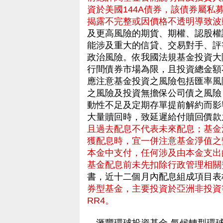
資於美國144A債券，該債券屬
揭露不完整或因價格不透明導致波
及更高風險的期貨、期權、認股權
能涉及重大的信貸、交易對手、評
政治風險。依我國法規基金投資大
行間債券市場為限，且投資總金額
應注意基金投資之風險包括匯率風
之風險及投資無擔保公司債之風險
動性不足及定期存單提前解約而影
大量贖回時，致延遲給付贖回價
且過去配息不代表未來配息；基金
獲配息時，宜一併注意基金淨值之
本金中支付，任何涉及由本金支出
基金配息前未先扣除行政管理相關
書，近十二個月內配息組成項目表
券型基金，主要投資於亞洲非投資
RR4。