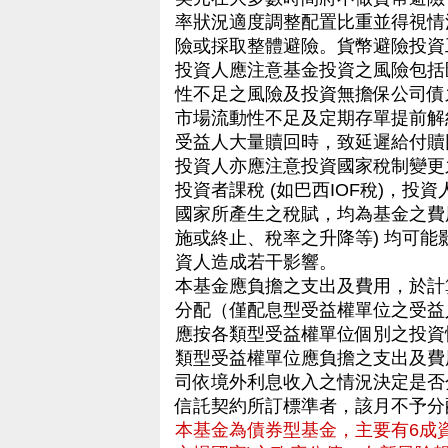
率狀況適度調整配置比重並得視情
險或採取整體避險。貨幣避險投資工具將
投資人應注意基金投資之風險包括
性不足之風險及投資無擔保公司債
市場流動性不足及定期存單提前解
受益人大量贖回時，致延遲給付贖
投資人亦應注意投資國家稅制變更
投資者課稅 (如巴西IOF稅)，
國家所產生之稅賦，均為基金之費
施或終止、稅率之升降等) 均可
資人造成若干影響。
本基金應負擔之支出及費用，於計
分配（僅配息型受益權單位之受益
應按各類型受益權單位個別之投資
類型受益權單位應負擔之支出及費
司依境外利息收入之情況決定是否
信託契約所訂標準者，該月不予分
本基金為債券型基金，主要有6成