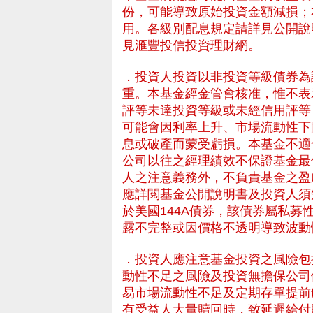
份，可能導致原始投資金額減損；
用。各級別配息規定請詳見公開說
見滙豐投信投資理財網。
．投資人投資以非投資等級債券為
重。本基金經金管會核准，惟不表
評等未達投資等級或未經信用評等
可能會因利率上升、市場流動性下
息或破產而蒙受虧損。本基金不適
公司以往之經理績效不保證基金最
人之注意義務外，不負責基金之盈
應詳閱基金公開說明書及投資人須
於美國144A債券，該債券屬私
露不完整或因價格不透明導致波動
- HSBC 滙豐投資理
．投資人應注意基金投資之風險包
動性不足之風險及投資無擔保公司
易市場流動性不足及定期存單提前
有受益人大量贖回時，致延遲給付