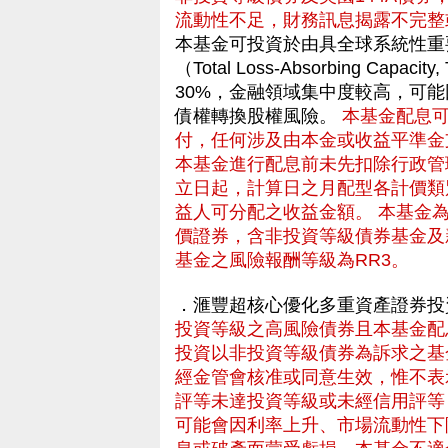
流動性不足，財務訊息揭露不完整
本基金可投資於由具全球系統性重
（Total Loss-Absorbing C
30%，金融領域集中度較高，可
債權轉換股權風險。
本基金配息
付，任何涉及由本金或收益平準金
本基金進行配息前未先扣除行政管
立日起，計算日之月配型各計價類
益人可分配之收益金額。 本基金
價證券，含非投資等級債券基金及
基金之風險報酬等級為RR3。
．滙豐超核心優化多重資產證券投
投資等級之高風險債券且本基金配
投資以非投資等級債券為訴求之基
經金管會核准或同意生效，惟不表
評等未達投資等級或未經信用評等
可能會因利率上升、市場流動性下