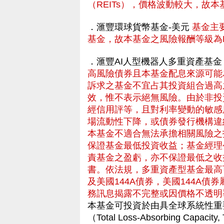
（REITs），價格波動較大，故
．滙豐環球貨幣基金-美元
基金主
基金，故本基金之風險報酬等級為R
．滙豐AI人型機器人多重資產基金
高風險債券且本基金配息來源可能
訴求之基金不宜占其投資組合過高
效，惟不表示絕無風險。由於非投
經信用評等，且對利率變動的敏感
場流動性下降，或債券發行機構違
本基金不適合無法承擔相關風險之
保證基金最低投資收益；基金經理
責基金之盈虧，亦不保證最低之收
書。依法規，多重資產型基金最高
及美國144A債券，美國144A
務訊息揭露不完整或因價格不透明
本基金可投資於由具全球系統性重
（Total Loss-Absorbing C