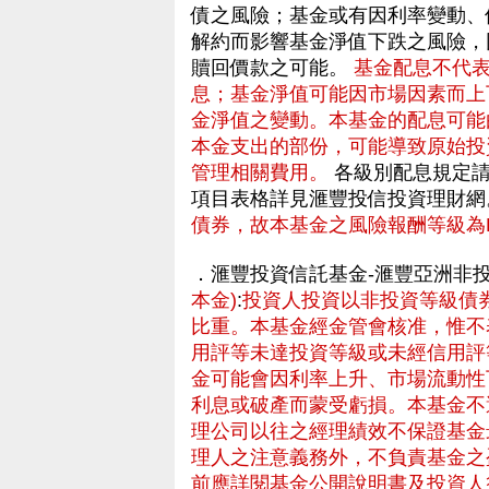
債之風險；基金或有因利率變動、
解約而影響基金淨值下跌之風險，
贖回價款之可能。
基金配息不代
息；基金淨值可能因市場因素而上
金淨值之變動。本基金的配息可能
本金支出的部份，可能導致原始投
管理相關費用。
各級別配息規定請
項目表格詳見滙豐投信投資理財網
債券，故本基金之風險報酬等級為R
．滙豐投資信託基金-滙豐亞洲非
本金)
:
投資人投資以非投資等級債
比重。本基金經金管會核准，惟不
用評等未達投資等級或未經信用評
金可能會因利率上升、市場流動性
利息或破產而蒙受虧損。本基金不
理公司以往之經理績效不保證基金
理人之注意義務外，不負責基金之
前應詳閱基金公開說明書及投資人