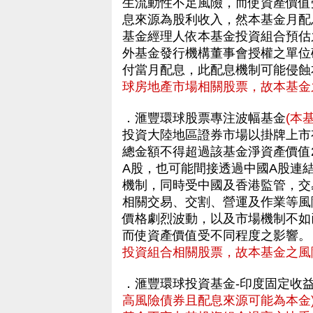
生流動性不足風險，而使資產價值
息來源為股利收入，然本基金月配息
基金經理人依本基金投資組合預估
外基金發行機構董事會授權之單位
付當月配息，此配息機制可能侵
球房地產市場相關股票，故本基金
．滙豐環球股票專注波幅基金
(本
投資大陸地區證券市場以掛牌上市
總金額不得超過該基金淨資產價值
A股，也可能間接透過中國A股連
機制，同時受中國及香港監管，交
相關交易、交割、營運及作業等風
價格劇烈波動，以及市場機制不如
而使資產價值受不同程度之影響
投資組合相關股票，故本基金之風
．滙豐環球投資基金-印度固定收
高風險債券且配息來源可能為本金