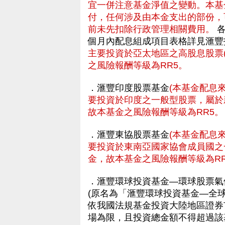
宜一併注意基金淨值之變動。本基
付，任何涉及由本金支出的部份，
前未先扣除行政管理相關費用。
各
個月內配息組成項目表格詳見滙
主要投資於亞太地區之高股息股票
之風險報酬等級為RR5。
．滙豐印度股票基金
(本基金配息
要投資於印度之一般型股票，屬於
故本基金之風險報酬等級為RR5。
．滙豐東協股票基金
(本基金配息
要投資於東南亞國家協會成員國之
金，故本基金之風險報酬等級為RR
．滙豐環球投資基金—環球股票氣
(原名為「滙豐環球投資基金—全
依我國法規基金投資大陸地區證券
場為限，且投資總金額不得超過該