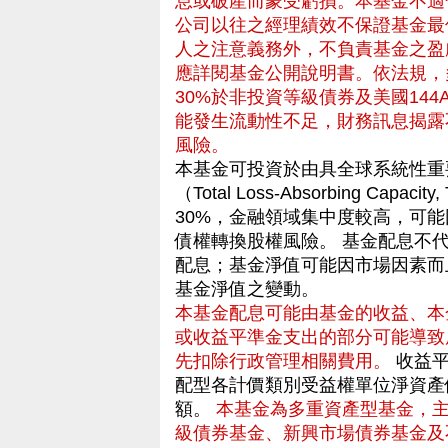
息或破產而蒙受虧損。本基金不適
公司以往之經理績效不保證基金最
人之注意義務外，不負責基金之盈
應詳閱基金公開說明書。依法規，
30%於非投資等級債券及美國144
能發生流動性不足，財務訊息揭露
風險。
本基金可投資於由具全球系統性重
（Total Loss-Absorbing C
30%，金融領域集中度較高，可
債權轉換股權風險。 基金配息不
配息；基金淨值可能因市場因素而
基金淨值之變動。
本基金配息可能由基金的收益、本
或收益平準金支出的部分可能導致
先扣除行政管理相關費用。
收益平
配型各計價類別受益權單位淨資產
額。
本基金為多重資產型基金，
級債券基金、新興市場債券基金及