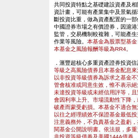
共同投資特點之基礎建設資產及相關
資計畫，可能有產業集中及景氣循
斷投資比重，做為資產配置的一部
中國證券市場之有價證券，因滬港
監管，交易機制較複雜，可能產生
作業等風險。
本基金為股票型基金
本基金之風險報酬等級為RR4。
．滙豐超核心多重資產證券投資信
等級之高風險債券且本基金配息來
以非投資等級債券為訴求之基金不
管會核准或同意生效，惟不表示絕
未達投資等級或未經信用評等，且
會因利率上升、市場流動性下降，
破產而蒙受虧損。本基金不適合無
以往之經理績效不保證基金最低投
注意義務外，不負責基金之盈虧，
閱基金公開說明書。依法規，多重
非投資等級債券及美國144A債券