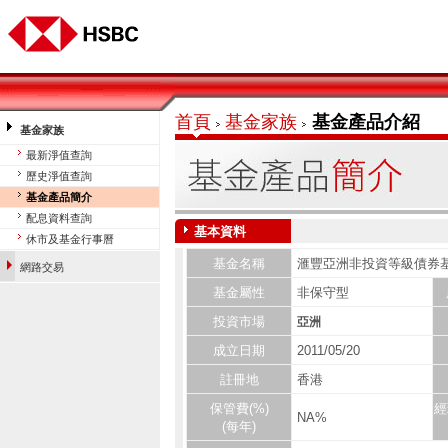
首頁
基金家族
基金產品介紹
基金家族
最新淨值查詢
歷史淨值查詢
基金產品簡介
配息資料查詢
基本資料
基金平台投資理財網
休市及基金行事曆
基金名稱
滙豐亞洲非投資等級債券基金
網路交易
基金屬性
非保守型
投資市場
亞洲
成立日期
2011/05/20
註冊地
香港
保管費(%)
經
NA%
(每年)