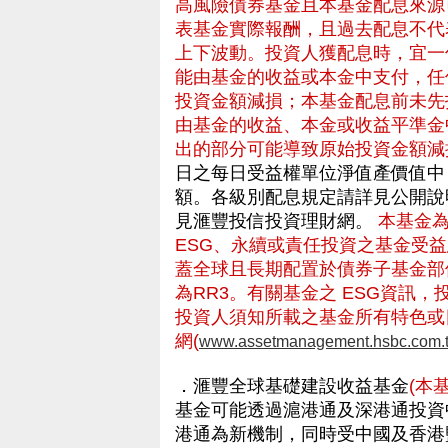
高風險債券基金且本基金配息來源
表基金實際報酬，且過去配息不代
上下波動。投資人獲配息時，宜一
能由基金的收益或本金中支付，任
投資金額減損；本基金配息前未先
由基金的收益、本金或收益平準金
出的部分可能導致原始投資金額減
日之每日受益權單位淨值產價值中
額。各級別配息規定請詳見公開說
見滙豐投信投資理財網。
本基金
ESG、永續或責任投資之基金受
蓋全球且長期配置於債券子基金部
為RR3。有關基金之 ESG資訊
投資人須知所載之基金所有特色或
網(
www.assetmanagement.hsbc.com.
．滙豐全球基礎建設收益基金
(本
基金可能透過滬港通及深港通投資
港通為新機制，同時受中國及香港