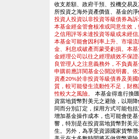
收支差額、政府干預、投機交易及
所投資之海外資產價值、基金的淨
投資人投資以非投資等級債券為訴
本基金經金管會核准或同意生效，
之信用評等未達投資等級或未經信
本基金可能會因利率上升、市場流
金、利息或破產而蒙受虧損。本基
金經理公司以往之經理績效不保證
良管理人之注意義務外，不負責基
申購前應詳閱基金公開說明書。依
資產20%於非投資等級債券及美國Rul
質，較可能發生流動性不足，財務
性較大之風險。
本基金得進行換匯
資當地貨幣對美元之避險，以期降
同而分別訂定，採用方式可能包括
增加基金操作成本，也可能會使基
響，特別是在投資當地貨幣對美元
生。另外，為享受資源國家貨幣潛
美元在大多數時間將不做貨幣避險