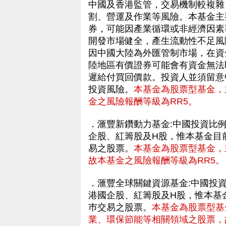
中國及香港監管，交易機制較複雜
割、營運及作業等風險。本基金主
券，可能因產業循環或非經濟因素
開發市場健全，產生流動性不足風
因中國大陸為外匯管制市場，在資
陸地區有價證券可能會有資金無法
遲給付買回價款。投資人並須留意
投資風險。
本基金為股票型基金，
金之風險報酬等級為RR5。
．滙豐新鑽動力基金:中國投資比
企股、紅籌股及H股，惟本基金目
易之股票。
本基金為股票型基金，
故本基金之風險報酬等級為RR5。
．滙豐全球關鍵資源基金:中國投
港國企股、紅籌股及H股，惟本基
巿交易之股票。
本基金為股票型基
業、環保節能等相關領域之股票，