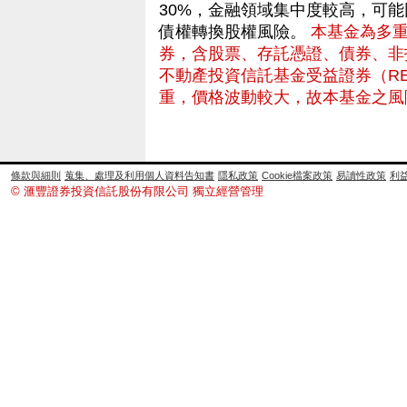
30%，金融領域集中度較高，可
債權轉換股權風險。
本基金為多
券，含股票、存託憑證、債券、非
不動產投資信託基金受益證券（RE
重，價格波動較大，故本基金之風
條款與細則
蒐集、處理及利用個人資料告知書
隱私政策
Cookie檔案政策
易讀性政策
利
© 滙豐證券投資信託股份有限公司 獨立經營管理