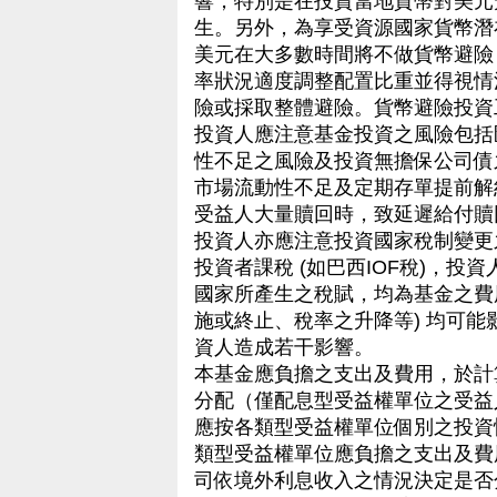
響，特別是在投資當地貨幣對美元
生。另外，為享受資源國家貨幣潛
美元在大多數時間將不做貨幣避險
率狀況適度調整配置比重並得視情
險或採取整體避險。貨幣避險投資工具將
投資人應注意基金投資之風險包括
性不足之風險及投資無擔保公司債
市場流動性不足及定期存單提前解
受益人大量贖回時，致延遲給付贖
投資人亦應注意投資國家稅制變更
投資者課稅 (如巴西IOF稅)，
國家所產生之稅賦，均為基金之費
施或終止、稅率之升降等) 均可
資人造成若干影響。
本基金應負擔之支出及費用，於計
分配（僅配息型受益權單位之受益
應按各類型受益權單位個別之投資
類型受益權單位應負擔之支出及費
司依境外利息收入之情況決定是否