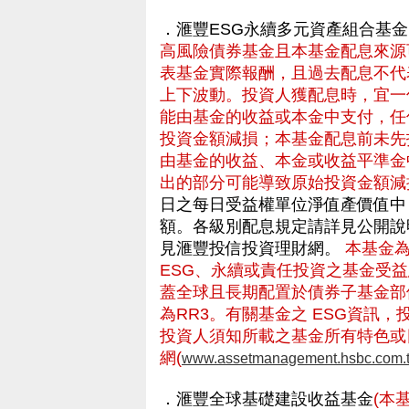
．滙豐ESG永續多元資產組合基金
高風險債券基金且本基金配息來源
表基金實際報酬，且過去配息不代
上下波動。投資人獲配息時，宜一
能由基金的收益或本金中支付，任
投資金額減損；本基金配息前未先
由基金的收益、本金或收益平準金
出的部分可能導致原始投資金額減
日之每日受益權單位淨值產價值中
額。各級別配息規定請詳見公開說
見滙豐投信投資理財網。
本基金
ESG、永續或責任投資之基金受
蓋全球且長期配置於債券子基金部
為RR3。有關基金之 ESG資訊
投資人須知所載之基金所有特色或
網(
www.assetmanagement.hsbc.com.
．滙豐全球基礎建設收益基金
(本