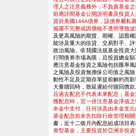
理人之注意義務外，不負責基金之
前應詳閱基金公開說明書及投資人
資於美國144A債券，該債券屬
揭露不完整或因價格不透明導致波
及更高風險的期貨、期權、認股權
能涉及重大的信貸、交易對手、評
政治風險。依我國法規基金投資大
行間債券市場為限，且投資總金額
應注意基金投資之風險包括匯率風
之風險及投資無擔保公司債之風險
動性不足及定期存單提前解約而影
大量贖回時，致延遲給付贖回價
且過去配息不代表未來配息；基金
獲配息時，宜一併注意基金淨值之
本金中支付，任何涉及由本金支出
基金配息前未先扣除行政管理相關
書，近十二個月內配息組成項目表
券型基金，主要投資於亞洲非投資