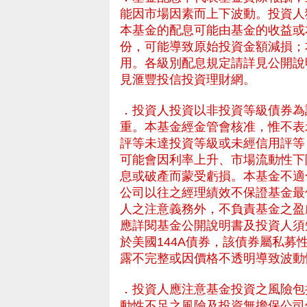
能因市場因素而上下波動。投資人
本基金的配息可能由基金的收益或
份，可能導致原始投資金額減損；
用。各級別配息規定請詳見公開說
見滙豐投信投資理財網。
．投資人投資以非投資等級債券為
重。本基金經金管會核准，惟不表
評等未達投資等級或未經信用評等
可能會因利率上升、市場流動性下
息或破產而蒙受虧損。本基金不適
公司以往之經理績效不保證基金最
人之注意義務外，不負責基金之盈
應詳閱基金公開說明書及投資人須
- HSBC 滙豐投資理
於美國144A債券，該債券屬私
露不完整或因價格不透明導致波動
．投資人應注意基金投資之風險包
動性不足之風險及投資無擔保公司