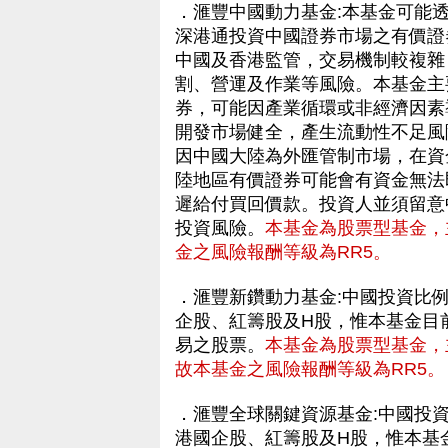
．滙豐中國動力基金:本基金可能透過
深港通投資中國證券市場之有價證
中國及香港監管，交易機制較複雜
割、營運及作業等風險。本基金主
券，可能因產業循環或非經濟因素
開發市場健全，產生流動性不足風
因中國大陸為外匯管制市場，在資
陸地區有價證券可能會有資金無法
遲給付買回價款。投資人並須留意
投資風險。
本基金為股票型基金，
金之風險報酬等級為RR5。
．滙豐新鑽動力基金:中國投資比
企股、紅籌股及H股，惟本基金目
易之股票。
本基金為股票型基金，
故本基金之風險報酬等級為RR5。
．滙豐全球關鍵資源基金:中國投
港國企股、紅籌股及H股，惟本基