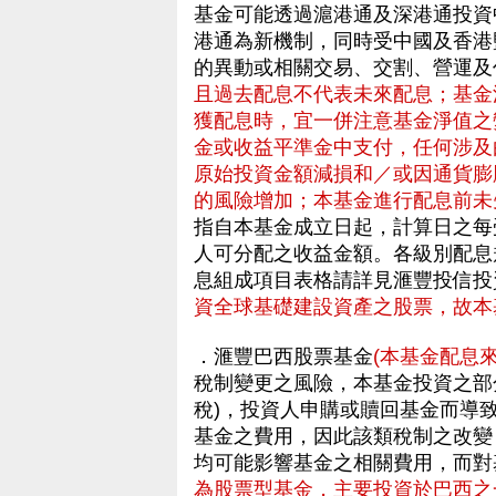
基金可能透過滬港通及深港通投資
港通為新機制，同時受中國及香港
的異動或相關交易、交割、營運
且過去配息不代表未來配息；基金
獲配息時，宜一併注意基金淨值之
金或收益平準金中支付，任何涉及
原始投資金額減損和／或因通貨膨
的風險增加；本基金進行配息前未
指自本基金成立日起，計算日之每
人可分配之收益金額。各級別配息
息組成項目表格請詳見滙豐投信
資全球基礎建設資產之股票，故本
．滙豐巴西股票基金
(本基金配息
稅制變更之風險，本基金投資之部分
稅)，投資人申購或贖回基金而導
基金之費用，因此該類稅制之改變 
均可能影響基金之相關費用，而對
為股票型基金，主要投資於巴西之