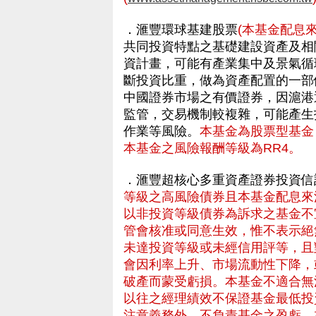
．滙豐環球基建股票
(本基金配息
共同投資特點之基礎建設資產及相關
資計畫，可能有產業集中及景氣循
斷投資比重，做為資產配置的一部
中國證券市場之有價證券，因滬港
監管，交易機制較複雜，可能產生
作業等風險。
本基金為股票型基金
本基金之風險報酬等級為RR4。
．滙豐超核心多重資產證券投資信
等級之高風險債券且本基金配息來
以非投資等級債券為訴求之基金不
管會核准或同意生效，惟不表示絕
未達投資等級或未經信用評等，且
會因利率上升、市場流動性下降，
破產而蒙受虧損。本基金不適合無
以往之經理績效不保證基金最低投
注意義務外，不負責基金之盈虧，