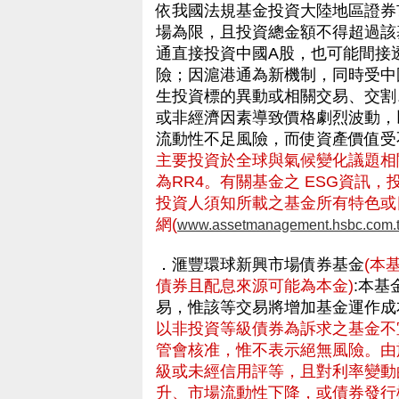
依我國法規基金投資大陸地區證券
場為限，且投資總金額不得超過該
通直接投資中國A股，也可能間接
險；因滬港通為新機制，同時受中
生投資標的異動或相關交易、交割
或非經濟因素導致價格劇烈波動，
流動性不足風險，而使資產價值
主要投資於全球與氣候變化議題相
為RR4。有關基金之 ESG資訊
投資人須知所載之基金所有特色或
網(
www.assetmanagement.hsbc.com.
．滙豐環球新興市場債券基金
(本
債券且配息來源可能為本金)
:本
易，惟該等交易將增加基金運作成
以非投資等級債券為訴求之基金不
管會核准，惟不表示絕無風險。由
級或未經信用評等，且對利率變動
升、市場流動性下降，或債券發行