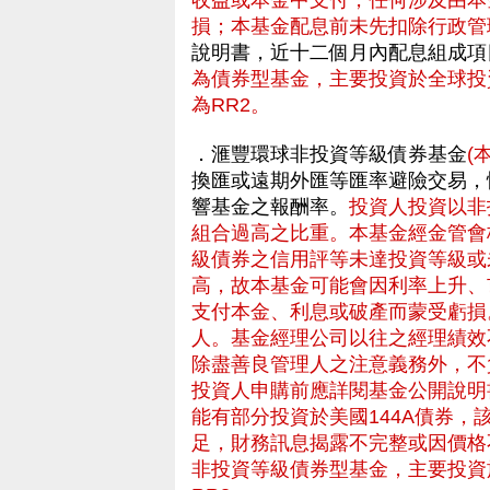
收益或本金中支付，任何涉及由本
損；本基金配息前未先扣除行政管
說明書，近十二個月內配息組成項
為債券型基金，主要投資於全球投
為RR2。
．滙豐環球非投資等級債券基金
(
換匯或遠期外匯等匯率避險交易，
響基金之報酬率。
投資人投資以非
組合過高之比重。本基金經金管會
級債券之信用評等未達投資等級或
高，故本基金可能會因利率上升、
支付本金、利息或破產而蒙受虧損
人。基金經理公司以往之經理績效
除盡善良管理人之注意義務外，不
投資人申購前應詳閱基金公開說明
能有部分投資於美國144A債券
足，財務訊息揭露不完整或因價格
非投資等級債券型基金，主要投資