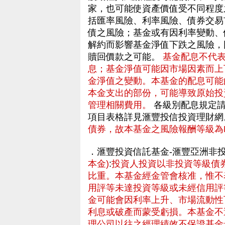
家，也可能使資產價值受不同程度
括匯率風險、利率風險、債券交易
債之風險；基金或有因利率變動、
解約而影響基金淨值下跌之風險，
贖回價款之可能。
基金配息不代
息；基金淨值可能因市場因素而上
金淨值之變動。本基金的配息可能
本金支出的部份，可能導致原始投
管理相關費用。
各級別配息規定請
項目表格詳見滙豐投信投資理財網
債券，故本基金之風險報酬等級為R
．滙豐投資信託基金-滙豐亞洲非
本金)
:
投資人投資以非投資等級債
比重。本基金經金管會核准，惟不
用評等未達投資等級或未經信用評
金可能會因利率上升、市場流動性
利息或破產而蒙受虧損。本基金不
理公司以往之經理績效不保證基金