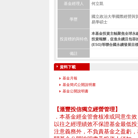
基金經理人
何立凱
國立政治大學國際經營與
學歷
易學碩士
本基金投資主軸聚焦全球永
投資標的與特色
投資報酬，促進永續且包容
(ESG)等聯合國永續發展目標(
備註
資料下載
基金月報
– 專業基金平台，投
基金簡式公開說明書
基金公開說明書
【滙豐投信獨立經營管理】
．本基金經金管會核准或同意生效
以往之經理績效不保證基金最低投
注意義務外，不負責基金之盈虧，