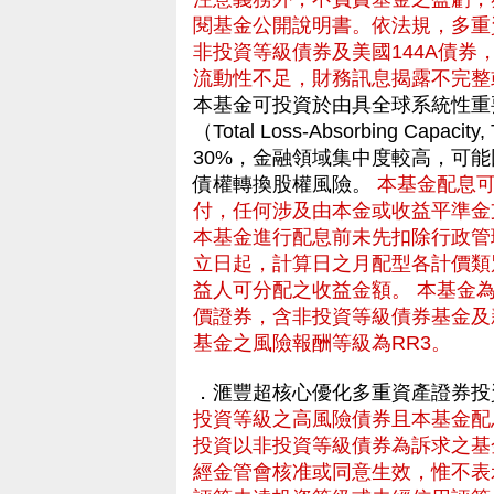
閱基金公開說明書。依法規，多重
非投資等級債券及美國144A債券
流動性不足，財務訊息揭露不完整
本基金可投資於由具全球系統性重
（Total Loss-Absorbing C
30%，金融領域集中度較高，可
債權轉換股權風險。
本基金配息
付，任何涉及由本金或收益平準金
本基金進行配息前未先扣除行政管
立日起，計算日之月配型各計價類
益人可分配之收益金額。 本基金
價證券，含非投資等級債券基金及
基金之風險報酬等級為RR3。
．滙豐超核心優化多重資產證券投
投資等級之高風險債券且本基金配
投資以非投資等級債券為訴求之基
經金管會核准或同意生效，惟不表