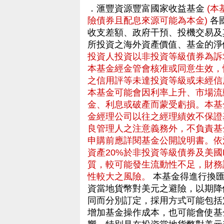
．滙豐資源豐富國家收益基金
(
險債券且配息來源可能為本金)
各
收支差額、政府干預、投機交易及
所投資之海外資產價值、基金的淨
投資人投資以非投資等級債券為訴
本基金經金管會核准或同意生效，
之信用評等未達投資等級或未經信
本基金可能會因利率上升、市場流
金、利息或破產而蒙受虧損。本基
金經理公司以往之經理績效不保證
良管理人之注意義務外，不負責基
申購前應詳閱基金公開說明書。依
資產20%於非投資等級債券及美國Rul
質，較可能發生流動性不足，財務
性較大之風險。
本基金得進行換匯
資當地貨幣對美元之避險，以期降
同而分別訂定，採用方式可能包括
增加基金操作成本，也可能會使基