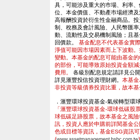
具，可能涉及重大的巿場、利率、
位、本金價值、不動產巿場經濟及
高報酬投資於衍生性金融商品。投
制、稅務及會計風險、人民幣匯率
動、流動性及交易機制風險；且基
回價款。
基金配息不代表基金實
淨值可能因市場因素而上下波動。
變動。本基金的配息可能由基金的
的部份，可能導致原始投資金額減
費用。
各級別配息規定請詳見公開
詳見滙豐投信投資理財網。
本基金
非投資等級債券投資比重，故本基
．滙豐環球投資基金-氣候轉型環
「滙豐環球投資基金-環球低碳股票
球低碳足跡股票，故本基金之風險報
訊，投資人應於申購前詳閱基金公
色或目標等資訊，基金ESG資訊
(
www.assetmanagement.hsbc.com.tw