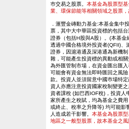
巿交易之股票。
本基金為股票型基
業、環保節能等相關領域之股票，
．滙豐金磚動力基金:本基金集中
票，其中大中華區投資標的包括台
證券（包括H股與A股）。(本基金
透過中國合格境外投資者(QFII
證券，因滬港通及深港通為新機制
雜，可能產生投資標的異動或相關
為外匯管制市場，在資金匯出匯入
可能會有資金無法即時匯回之風險
款。投資人並須留意中國巿場特定
資人亦應注意投資國家稅制變更之
資者課稅 (如巴西IOF稅)，投
家所產生之稅賦，均為基金之費用
或終止、稅率之升降等) 均可能
人造成若干影響。
本基金為股票型
地區之一般型股票，故本基金之風