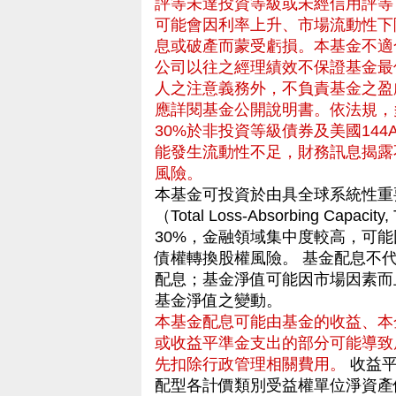
評等未達投資等級或未經信用評等
可能會因利率上升、市場流動性下
息或破產而蒙受虧損。本基金不適
公司以往之經理績效不保證基金最
人之注意義務外，不負責基金之盈
應詳閱基金公開說明書。依法規，
30%於非投資等級債券及美國144
能發生流動性不足，財務訊息揭露
風險。
本基金可投資於由具全球系統性重
（Total Loss-Absorbing C
30%，金融領域集中度較高，可
債權轉換股權風險。 基金配息不
配息；基金淨值可能因市場因素而
基金淨值之變動。
本基金配息可能由基金的收益、本
或收益平準金支出的部分可能導致
先扣除行政管理相關費用。
收益平
配型各計價類別受益權單位淨資產