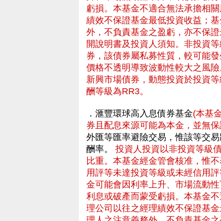
虧損。本基金不適合無法承擔相關
績效不保證基金最低投資收益；基
外，不負責基金之盈虧，亦不保證
開說明書及投資人須知。非投資等
券，該債券屬私募性質，較可能發
價格不透明導致波動性較大之風險
新興市場債券，動態投資於投資等
酬等級為RR3。
．滙豐環球高入息債券基金
(本基
券且配息來源可能為本金，並無保
外匯等匯率避險交易，惟該等交易
酬率。
投資人投資以非投資等級
比重。本基金經金管會核准，惟不
用評等未達投資等級或未經信用評
金可能會因利率上升、市場流動性
利息或破產而蒙受虧損。本基金不
理公司以往之經理績效不保證基金
理人之注意義務外，不負責基金之