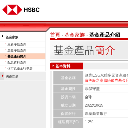
首頁
基金家族
基金產品介紹
基金家族
最新淨值查詢
歷史淨值查詢
基金產品簡介
配息資料查詢
基本資料
基金平台投資理財網
休市及基金行事曆
滙豐ESG永續多元資產組
網路交易
基金名稱
資等級之高風險債券基金
基金屬性
非保守型
投資市場
全球
成立日期
2022/10/25
保管銀行
凱基商業銀行
經理費率(%)
1.2%