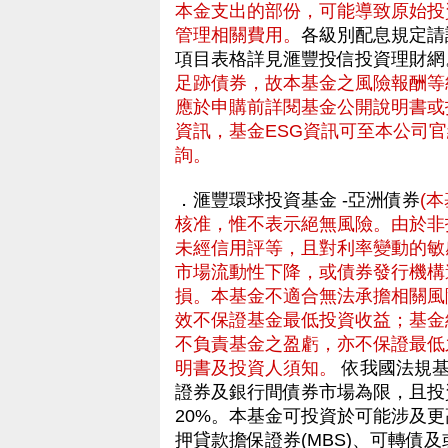
本金支出的部份，可能導致原始投
管理相關費用。
各級別配息規定請
項目表格詳見滙豐投信投資理財
足跡債券，故本基金之風險報酬等級
應於申購前詳閱基金公開說明書或
資訊，基金ESG資訊可至本公司官
詢。
．滙豐環球投資基金 -亞洲債券
(
核准，惟不表示絕無風險。由於非
未經信用評等，且對利率變動的敏
市場流動性下降，或債券發行機構
損。本基金不適合無法承擔相關風
效不保證基金最低投資收益；基金
不負責基金之盈虧，亦不保證最低
明書及投資人須知。
依我國法規基
證券及銀行間債券市場為限，且投
20%。本基金可投資於可能涉及更
押貸款擔保證券(MBS)、可轉債及