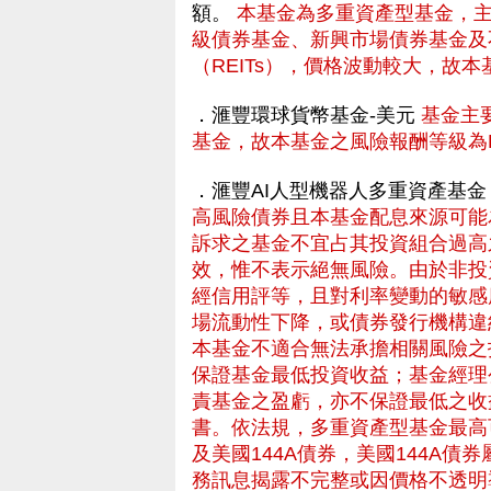
額。
本基金為多重資產型基金，
級債券基金、新興市場債券基金及
（REITs），價格波動較大，故
．滙豐環球貨幣基金-美元
基金主
基金，故本基金之風險報酬等級為R
．滙豐AI人型機器人多重資產基金
高風險債券且本基金配息來源可能
訴求之基金不宜占其投資組合過高
效，惟不表示絕無風險。由於非投
經信用評等，且對利率變動的敏感
場流動性下降，或債券發行機構違
本基金不適合無法承擔相關風險之
保證基金最低投資收益；基金經理
責基金之盈虧，亦不保證最低之收
書。依法規，多重資產型基金最高
及美國144A債券，美國144A
務訊息揭露不完整或因價格不透明