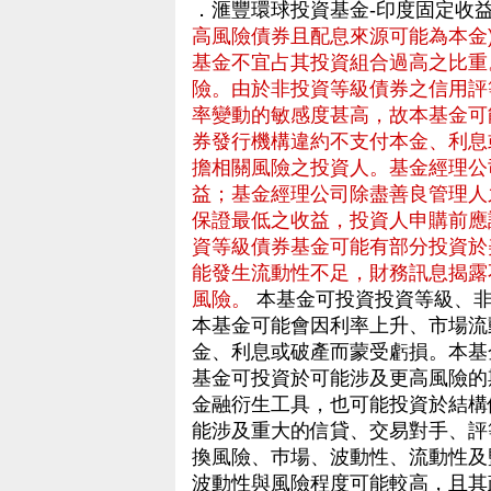
．滙豐環球投資基金-印度固定收
高風險債券且配息來源可能為本金
基金不宜占其投資組合過高之比重
險。由於非投資等級債券之信用評
率變動的敏感度甚高，故本基金可
券發行機構違約不支付本金、利息
擔相關風險之投資人。基金經理公
益；基金經理公司除盡善良管理人
保證最低之收益，投資人申購前應
資等級債券基金可能有部分投資於
能發生流動性不足，財務訊息揭露
風險。
本基金可投資投資等級、非
本基金可能會因利率上升、市場流
金、利息或破產而蒙受虧損。本基
基金可投資於可能涉及更高風險的
金融衍生工具，也可能投資於結構
能涉及重大的信貸、交易對手、評
換風險、巿場、波動性、流動性及
波動性與風險程度可能較高，且其