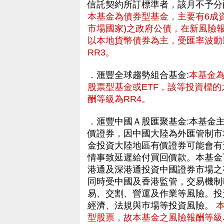
信託契約所訂標準者，該月不予分
本基金為債券型基金，主要有6成
市場國家)之政府公債，在新風險
以本地貨幣債券為主，受匯率波動
RR3。
．滙豐全球趨勢組合基金:
本基金
股票型基金或ETF，該等投資標的
酬等級為RR4。
．滙豐中國Ａ股匯聚基金:本基金
價證券，因中國大陸為外匯管制市
金投資大陸地區有價證券可能會有
情事致延遲給付買回價款。本基金可
港通及深港通投資中國證券市場之
同時受中國及香港監管，交易機制
易、交割、營運及作業等風險。投
經濟、法規與巿場等投資風險。
型股票，故本基金之風險報酬等級