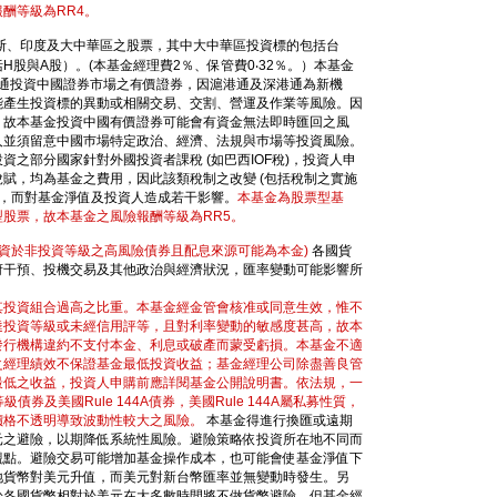
酬等級為RR4。
斯、印度及大中華區之股票，其中大中華區投資標的包括台
股與A股）。(本基金經理費2％、保管費0‧32％。）本基金
深港通投資中國證券市場之有價證券，因滬港通及深港通為新機
能產生投資標的異動或相關交易、交割、營運及作業等風險。因
，故本基金投資中國有價證券可能會有資金無法即時匯回之風
人並須留意中國巿場特定政治、經濟、法規與巿場等投資風險。
之部分國家針對外國投資者課稅 (如巴西IOF稅)，投資人申
賦，均為基金之費用，因此該類稅制之改變 (包括稅制之實施
用，而對基金淨值及投資人造成若干影響。
本基金為股票型基
股票，故本基金之風險報酬等級為RR5。
投資於非投資等級之高風險債券且配息來源可能為本金)
各國貨
府干預、投機交易及其他政治與經濟狀況，匯率變動可能影響所
其投資組合過高之比重。本基金經金管會核准或同意生效，惟不
達投資等級或未經信用評等，且對利率變動的敏感度甚高，故本
發行機構違約不支付本金、利息或破產而蒙受虧損。本基金不適
之經理績效不保證基金最低投資收益；基金經理公司除盡善良管
最低之收益，投資人申購前應詳閱基金公開說明書。依法規，一
券及美國Rule 144A債券，美國Rule 144A屬私募性質，
價格不透明導致波動性較大之風險。
本基金得進行換匯或遠期
元之避險，以期降低系統性風險。避險策略依投資所在地不同而
觀點。避險交易可能增加基金操作成本，也可能會使基金淨值下
地貨幣對美元升值，而美元對新台幣匯率並無變動時發生。另
於各國貨幣相對於美元在大多數時間將不做貨幣避險，但基金經