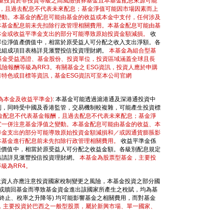
比重投資於非投資等級之高風險債券基金且本基金配息來源可能
酬，且過去配息不代表未來配息；基金淨值可能因市場因素而上
變動。本基金的配息可能由基金的收益或本金中支付，任何涉及
本基金配息前未先扣除行政管理相關費用。本基金配息可能由基
本金或收益平準金支出的部分可能導致原始投資金額減損。
收
單位淨值產價值中，相當於原受益人可分配之收入支出淨額。各
息組成項目表格詳見滙豐投信投資理財網。
本基金為組合型基
基金受益憑證、基金股份、投資單位，投資區域涵蓋全球且長
險報酬等級為RR3。有關基金之 ESG資訊，投資人應於申購
特色或目標等資訊，基金ESG資訊可至本公司官網
為本金及收益平準金)
: 本基金可能透過滬港通及深港通投資中
制，同時受中國及香港監管，交易機制較複雜，可能產生投資標
金配息不代表基金報酬，且過去配息不代表未來配息；基金淨
宜一併注意基金淨值之變動。本基金配息可能由基金的收益、本
準金支出的部分可能導致原始投資金額減損和／或因通貨膨脹影
本基金進行配息前未先扣除行政管理相關費用。
收益平準金係
產價值中，相當於原受益人可分配之收益金額。各級別配息規定
格請詳見滙豐投信投資理財網。
本基金為股票型基金，主要投
級為RR4。
投資人亦應注意投資國家稅制變更之風險，本基金投資之部分國
申購或贖回基金而導致基金資金進出該國家所產生之稅賦，均為基
終止、稅率之升降等) 均可能影響基金之相關費用，而對基金
，主要投資於巴西之一般型股票，屬於新興市場、單一國家、
。