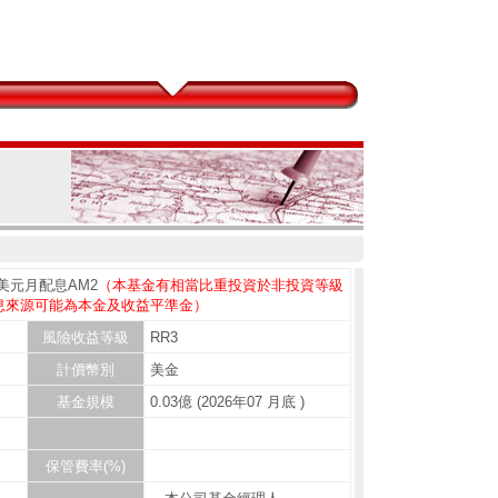
美元月配息AM2
（本基金有相當比重投資於非投資等級
息來源可能為本金及收益平準金）
風險收益等級
RR3
計價幣別
美金
基金規模
0.03億 (2026年07 月底 )
保管費率(%)