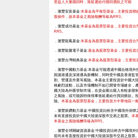
受益人大量贖回時，致延遲給付贖回價款之可能
．滙豐安富基金:
本基金為平衡型基金，主要投資標
股操作，故本基金之風險報酬等級為RR3。
．滙豐成功基金:
本基金為股票型基金，主要投資台
RR5。
．滙豐龍鳳基金:
本基金為股票型基金，主要投資台
．滙豐龍騰電子基金:
基金為股票型基金，主要投資
．滙豐台灣精典基金:
本基金為股票型基金，主要投
．滙豐中國動力基金:本基金可能透過中國合格境外投
因滬港通及深港通為新機制，同時受中國及香港監
割、營運及作業等風險。本基金主要投資於中國大
格劇烈波動，以及市場機制不如已開發市場健全，
國大陸為外匯管制市場，在資金匯出匯入有較多限
之風險，或可能因特殊情事致延遲給付買回價款。
險。
本基金為股票型基金，主要投資大中華地區一般
- HSBC 滙豐投資理
．滙豐新鑽動力基金:中國投資比例含中國境外掛牌
未有直接投資於中國大陸滬深股巿交易之股票。
本
本基金之風險報酬等級為RR5。
．滙豐全球關鍵資源基金:中國投資比例含中國境外
前尚未有直接投資於中國大陸滬深股巿交易之股票