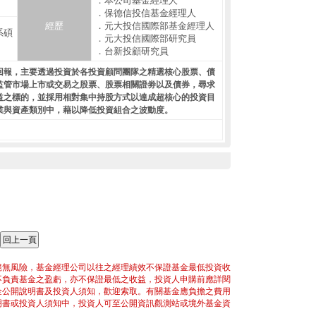
．本公司基金經理人
．保德信投信基金經理人
經歷
．元大投信國際部基金經理人
系碩
．元大投信國際部研究員
．台新投顧研究員
回報，主要透過投資於各投資顧問團隊之精選核心股票、債
監管市場上市或交易之股票、股票相關證劵以及債券，尋求
益之標的，並採用相對集中持股方式以達成超核心的投資目
業與資產類別中，藉以降低投資組合之波動度。
絕無風險，基金經理公司以往之經理績效不保證基金最低投資收
不負責基金之盈虧，亦不保證最低之收益，投資人申購前應詳閱
金公開說明書及投資人須知，歡迎索取。有關基金應負擔之費用
明書或投資人須知中，投資人可至公開資訊觀測站或境外基金資