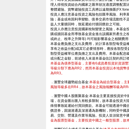
理人得視投資組合內國家之匯率狀況適度調整配置
整體避險。貨幣避險投資工具將以遠期換匯(FX forwa
投資人應注意基金投資之風險包括匯率風險、利率
險；基金或有因利率變動、債券交易市場流動性不
益人大量贖回時，致延遲給付贖回價款之可能。
投資人亦應注意投資國家稅制變更之風險，本基金投資
購或贖回基金而導致基金資金進出該國家所產生之稅
或終止、稅率之升降等) 均可能影響基金之相關費
本基金應負擔之支出及費用，於計算各類型每受益
享有之收益分配)或其它必要情形時，應按各類型受
類型受益權單位應負擔之支出及費用。本基金配息
或分配之金額，前述收入未達本基金信託契約所訂
本基金為債券型基金，主要有6成資產投資於資源豐
等級分類下應為RR2，然而本基金投資以本地貨幣
為RR3。
．滙豐全球趨勢組合基金:
本基金為組合型基金，主
風險等級多在RR4，故本基金之風險報酬等級為RR
．滙豐中國Ａ股匯聚基金:本基金主要直接投資於中
場，在資金匯出匯入有較多限制，故本基金投資大
殊情事致延遲給付買回價款。本基金可能透過中國合格
價證券，因滬港通及深港通為新機制，同時受中國
易、交割、營運及作業等風險。投資人並須留意中
金為股票型基金，主要投資中國之一般型股票，故本