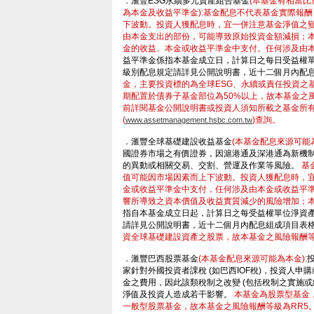
．滙豐ESG永續多元資產組合基金
(本基金有相當
為本金及收益平準金):基金配息不代表基金實際報
下波動。投資人獲配息時，宜一併注意基金淨值之
由本金支出的部份，可能導致原始投資金額減損；
金的收益、本金或收益平準金中支付。任何涉及由
益平準金係指本基金成立日，計算日之每日受益權
級別配息規定請詳見公開說明書，近十二個月內配
金，主要投資標的為全球ESG、永續或責任投資之
期配置於債券子基金部位為50%以上，故本基金之風
前詳閱基金公開說明書或投資人須知所載之基金所有
(
)查詢。
www.assetmanagement.hsbc.com.tw
．滙豐全球基礎建設收益基金
(本基金配息來源可能
國證券市場之有價證券，因滬港通及深港通為新機
的異動或相關交易、交割、營運及作業等風險。
基
值可能因市場因素而上下波動。投資人獲配息時，
金或收益平準金中支付，任何涉及由本金或收益平
響所導致之資本價值及收益實質減少的風險增加；
指自本基金成立日起，計算日之每受益權單位淨資
請詳見公開說明書，近十二個月內配息組成項目表
資全球基礎建設資產之股票，故本基金之風險報酬等
．滙豐巴西股票基金
(本基金配息來源可能為本金)
:
家針對外國投資者課稅 (如巴西IOF稅)，投資人
金之費用，因此該類稅制之改變 (包括稅制之實施或
淨值及投資人造成若干影響。
本基金為股票型基金
一般型股票基金，故本基金之風險報酬等級為RR5