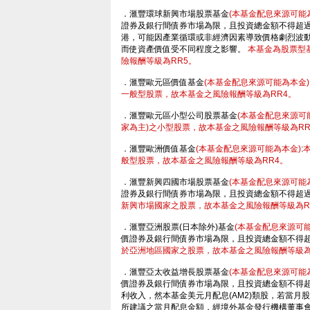
．滙豐環球新興市場股票基金
(本基金配息來源可能
證券及銀行間債券市場為限，且投資總金額不得超過
港，可能因產業循環或非經濟因素導致價格劇烈波
而使資產價值受不同程度之影響。
本基金為股票型
險報酬等級為RR5。
．滙豐歐元區價值基金
(本基金配息來源可能為本金)
一般型股票，故本基金之風險報酬等級為RR4。
．滙豐歐元區小型公司股票基金
(本基金配息來源可
家為主)之小型股票，故本基金之風險報酬等級為RR
．滙豐歐洲價值基金
(本基金配息來源可能為本金)
:
般型股票，故本基金之風險報酬等級為RR4。
．滙豐新興四國市場股票基金
(本基金配息來源可能
證券及銀行間債券市場為限，且投資總金額不得超過
新興市場國家之股票，故本基金之風險報酬等級為R
．滙豐亞洲股票(日本除外)基金
(本基金配息來源可能
價證券及銀行間債券市場為限，且投資總金額不得超
於亞洲地區國家之股票，故本基金之風險報酬等級為
．滙豐亞太收益增長股票基金
(本基金配息來源可能
價證券及銀行間債券市場為限，且投資總金額不得超
利收入，然本基金美元月配息(AM2)類股，若當
所建議之當月配息金額，經境外基金發行機構董事