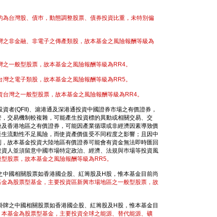
的為台灣股、債巿，動態調整股票、債券投資比重，未特別偏
灣之非金融、非電子之傳產類股，故本基金之風險報酬等級為
灣之一般型股票，故本基金之風險報酬等級為RR4。
台灣之電子類股，故本基金之風險報酬等級為RR5。
資台灣之一般型股票，故本基金之風險報酬等級為RR4。
資者(QFII)、滬港通及深港通投資中國證券市場之有價證券，
管，交易機制較複雜，可能產生投資標的異動或相關交易、交
陸及香港地區之有價證券，可能因產業循環或非經濟因素導致價
產生流動性不足風險，而使資產價值受不同程度之影響；且因中
制，故本基金投資大陸地區有價證券可能會有資金無法即時匯回
投資人並須留意中國巿場特定政治、經濟、法規與巿場等投資風
型股票，故本基金之風險報酬等級為RR5。
之中國相關股票如香港國企股、紅籌股及H股，惟本基金目前尚
基金為股票型基金，主要投資區新興市場地區之一般型股票，故
掛牌之中國相關股票如香港國企股、紅籌股及H股，惟本基金目
。
本基金為股票型基金，主要投資全球之能源、替代能源、礦