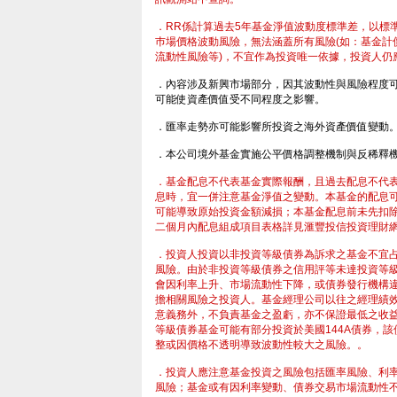
．RR係計算過去5年基金淨值波動度標準差，以標
巿場價格波動風險，無法涵蓋所有風險(如：基金計
流動性風險等)，不宜作為投資唯一依據，投資人仍
．內容涉及新興市場部分，因其波動性與風險程度
可能使資產價值受不同程度之影響。
．匯率走勢亦可能影響所投資之海外資產價值變動
．本公司境外基金實施公平價格調整機制與反稀釋
．基金配息不代表基金實際報酬，且過去配息不代
息時，宜一併注意基金淨值之變動。本基金的配息
可能導致原始投資金額減損；本基金配息前未先扣
二個月內配息組成項目表格詳見滙豐投信投資理財
．投資人投資以非投資等級債券為訴求之基金不宜
資人的基金理財服務
風險。由於非投資等級債券之信用評等未達投資等
會因利率上升、市場流動性下降，或債券發行機構
擔相關風險之投資人。基金經理公司以往之經理績
意義務外，不負責基金之盈虧，亦不保證最低之收
等級債券基金可能有部分投資於美國144A債券，
整或因價格不透明導致波動性較大之風險。。
．投資人應注意基金投資之風險包括匯率風險、利
風險；基金或有因利率變動、債券交易市場流動性